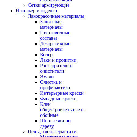
Сетки армирующие
Интерьер и отделка
Лакокрасочные материалы
Защитные
материалы
Грунтовочные
составы
Декоративные
материалы
Колер
Лаки и пропитки
Растворители и
очистители
Эмали
Очистка и
профилактика
Интерьерные краски
Фасадные краски
Клеи
общестроительные и
обойные
Шпатлевки по
дереву
Пены, клеи, герметики