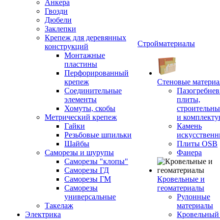
Анкера
Гвозди
Дюбели
Заклепки
Крепеж для деревянных
Стройматериалы
конструкций
Монтажные
пластины
Перфорированный
крепеж
Стеновые матери
Соединительные
Пазогребне
элементы
плиты,
Хомуты, скобы
строительны
Метрический крепеж
и комплект
Гайки
Камень
Резьбовые шпильки
искусствен
Шайбы
Плиты OSB
Саморезы и шурупы
Фанера
Саморезы "клопы"
Саморезы ГД
Саморезы ГМ
Кровельные и
Саморезы
геоматериалы
универсальные
Рулонные
Такелаж
материалы
Электрика
Кровельный