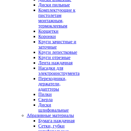
Диски пильные
Комплектующие к
пистолетам
монтажным,
термоклеевым
Корщетки
Коронки
Круги зачистные и
заточные
Круги лепестковые
Круги отрезные
Лента наждачная
Насадки для
электроинструмента
Переходники,
держатели,
адапттеры
Пилки
Сверла
Диски
шлифовальные
Абразивные материалы
Бумага наждачная
Сетки, губки