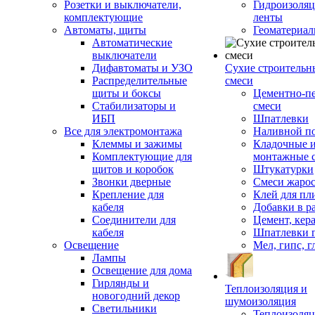
Розетки и выключатели,
Гидроизоля
комплектующие
ленты
Автоматы, щиты
Геоматериа
Автоматические
выключатели
Дифавтоматы и УЗО
Сухие строительн
Распределительные
смеси
щиты и боксы
Цементно-п
Стабилизаторы и
смеси
ИБП
Шпатлевки
Все для электромонтажа
Наливной п
Клеммы и зажимы
Кладочные 
Комплектующие для
монтажные 
щитов и коробок
Штукатурки
Звонки дверные
Смеси жаро
Крепление для
Клей для пл
кабеля
Добавки в р
Соединители для
Цемент, кер
кабеля
Шпатлевки 
Освещение
Мел, гипс, г
Лампы
Освещение для дома
Гирлянды и
Теплоизоляция и
новогодний декор
шумоизоляция
Светильники
Теплоизоляц