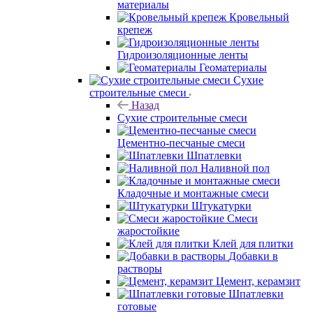
материалы
Кровельный
крепеж
Гидроизоляционные ленты
Геоматериалы
Сухие
строительные смеси
Назад
Сухие строительные смеси
Цементно-песчаные смеси
Шпатлевки
Наливной пол
Кладочные и монтажные смеси
Штукатурки
Смеси
жаростойкие
Клей для плитки
Добавки в
растворы
Цемент, керамзит
Шпатлевки
готовые