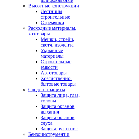
шлифовальные
Высотные конструкции
Лестницы
строительные
Стремянки
Расходные материалы,
хозтовары
Мешки, стрейч,
скотч, изолента
Укрывные
материалы
Строительные
емкости
Автотовары
Хозяйственно-
бытовые товары
Средства защиты
Защита лица, глаз,
головы
Защита органов
дыхания
Защита органов
слуха
Защита рук и ног
Бензоинструмент и