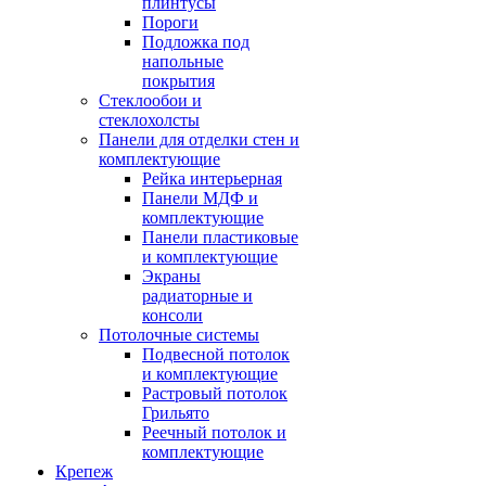
плинтусы
Пороги
Подложка под
напольные
покрытия
Стеклообои и
стеклохолсты
Панели для отделки стен и
комплектующие
Рейка интерьерная
Панели МДФ и
комплектующие
Панели пластиковые
и комплектующие
Экраны
радиаторные и
консоли
Потолочные системы
Подвесной потолок
и комплектующие
Растровый потолок
Грильято
Реечный потолок и
комплектующие
Крепеж