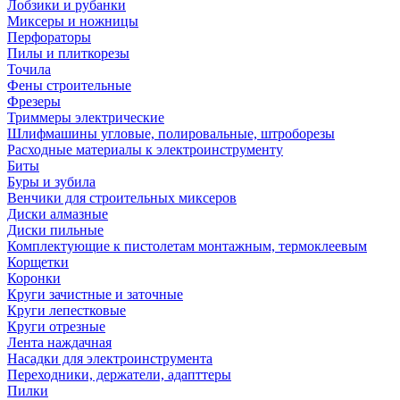
Лобзики и рубанки
Миксеры и ножницы
Перфораторы
Пилы и плиткорезы
Точила
Фены строительные
Фрезеры
Триммеры электрические
Шлифмашины угловые, полировальные, штроборезы
Расходные материалы к электроинструменту
Биты
Буры и зубила
Венчики для строительных миксеров
Диски алмазные
Диски пильные
Комплектующие к пистолетам монтажным, термоклеевым
Корщетки
Коронки
Круги зачистные и заточные
Круги лепестковые
Круги отрезные
Лента наждачная
Насадки для электроинструмента
Переходники, держатели, адапттеры
Пилки