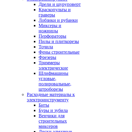
Дрели и шуруповерт
Краскопульты и
граверы
Лобзики и рубанки
Миксеры и
ножницы
Перфораторы
Пилы и плиткорезы
Точила
Фены строительные
Фрезеры
Триммеры
электрические
Шлифмашины
угловые,
полировальные,
штроборезы
Расходные материалы к
электроинструменту
Биты
Буры и зубила
Венчики для
строительных
миксеров
Диски алмазные