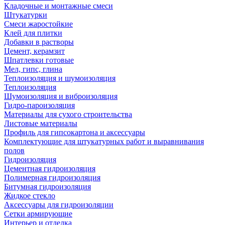
Кладочные и монтажные смеси
Штукатурки
Смеси жаростойкие
Клей для плитки
Добавки в растворы
Цемент, керамзит
Шпатлевки готовые
Мел, гипс, глина
Теплоизоляция и шумоизоляция
Теплоизоляция
Шумоизоляция и виброизоляция
Гидро-пароизоляция
Материалы для сухого строительства
Листовые материалы
Профиль для гипсокартона и аксессуары
Комплектующие для штукатурных работ и выравнивания
полов
Гидроизоляция
Цементная гидроизоляция
Полимерная гидроизоляция
Битумная гидроизоляция
Жидкое стекло
Аксессуары для гидроизоляции
Сетки армирующие
Интерьер и отделка