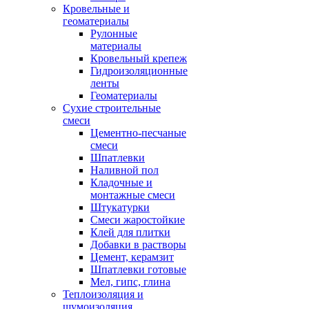
Кровельные и
геоматериалы
Рулонные
материалы
Кровельный крепеж
Гидроизоляционные
ленты
Геоматериалы
Сухие строительные
смеси
Цементно-песчаные
смеси
Шпатлевки
Наливной пол
Кладочные и
монтажные смеси
Штукатурки
Смеси жаростойкие
Клей для плитки
Добавки в растворы
Цемент, керамзит
Шпатлевки готовые
Мел, гипс, глина
Теплоизоляция и
шумоизоляция