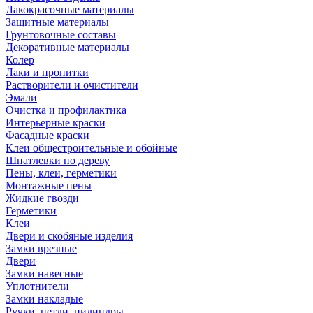
Лакокрасочные материалы
Защитные материалы
Грунтовочные составы
Декоративные материалы
Колер
Лаки и пропитки
Растворители и очистители
Эмали
Очистка и профилактика
Интерьерные краски
Фасадные краски
Клеи общестроительные и обойные
Шпатлевки по дереву
Пены, клеи, герметики
Монтажные пены
Жидкие гвозди
Герметики
Клеи
Двери и скобяные изделия
Замки врезные
Двери
Замки навесные
Уплотнители
Замки накладые
Ручки, петли, цилиндры