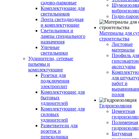
садово-парковые
Шумоизоляц
Комплектующие для
виброизоляц
светильников
Гидро-парои
Лента светодиодная
и комплектующие
Светильники и
Материалы для су
лампы специального
строительства
назначения
Листовые
Уличные
материалы
светильники
Профиль дл
Удлинители, сетевые
гипсокартон
разъемы и
аксессуары
комплектующие
Комплекту
Розетки для
для штукату
подключения
работ и
электроплит
выравниван
Комплектующие для
полов
бытовых
удлинителей
Гидроизоляция
Комплектующие для
Цементная
силовых
гидроизоляц
удлинителей
Полимерная
Разветвители для
гидроизоляц
розеток и
Битумная
переходники