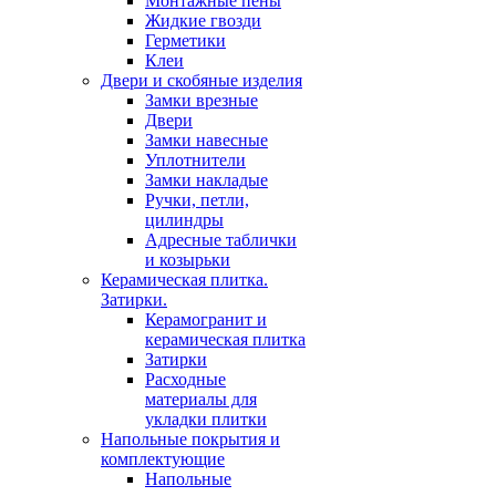
Монтажные пены
Жидкие гвозди
Герметики
Клеи
Двери и скобяные изделия
Замки врезные
Двери
Замки навесные
Уплотнители
Замки накладые
Ручки, петли,
цилиндры
Адресные таблички
и козырьки
Керамическая плитка.
Затирки.
Керамогранит и
керамическая плитка
Затирки
Расходные
материалы для
укладки плитки
Напольные покрытия и
комплектующие
Напольные