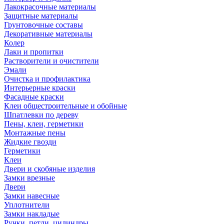
Лакокрасочные материалы
Защитные материалы
Грунтовочные составы
Декоративные материалы
Колер
Лаки и пропитки
Растворители и очистители
Эмали
Очистка и профилактика
Интерьерные краски
Фасадные краски
Клеи общестроительные и обойные
Шпатлевки по дереву
Пены, клеи, герметики
Монтажные пены
Жидкие гвозди
Герметики
Клеи
Двери и скобяные изделия
Замки врезные
Двери
Замки навесные
Уплотнители
Замки накладые
Ручки, петли, цилиндры