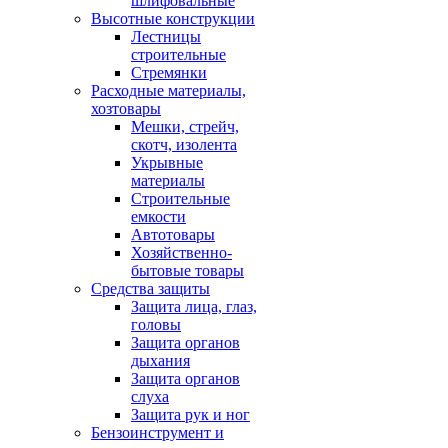
шлифовальные
Высотные конструкции
Лестницы
строительные
Стремянки
Расходные материалы,
хозтовары
Мешки, стрейч,
скотч, изолента
Укрывные
материалы
Строительные
емкости
Автотовары
Хозяйственно-
бытовые товары
Средства защиты
Защита лица, глаз,
головы
Защита органов
дыхания
Защита органов
слуха
Защита рук и ног
Бензоинструмент и