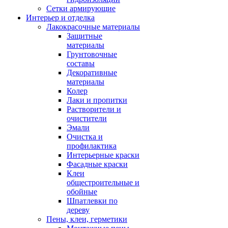
Сетки армирующие
Интерьер и отделка
Лакокрасочные материалы
Защитные
материалы
Грунтовочные
составы
Декоративные
материалы
Колер
Лаки и пропитки
Растворители и
очистители
Эмали
Очистка и
профилактика
Интерьерные краски
Фасадные краски
Клеи
общестроительные и
обойные
Шпатлевки по
дереву
Пены, клеи, герметики