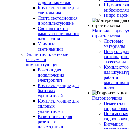
садово-парковые
Шумоизоляц
Комплектующие для
виброизоляц
светильников
Гидро-парои
Лента светодиодная
и комплектующие
Светильники и
Материалы для су
лампы специального
строительства
назначения
Листовые
Уличные
материалы
светильники
Профиль дл
Удлинители, сетевые
гипсокартон
разъемы и
аксессуары
комплектующие
Комплекту
Розетки для
для штукату
подключения
работ и
электроплит
выравниван
Комплектующие для
полов
бытовых
удлинителей
Гидроизоляция
Комплектующие для
Цементная
силовых
гидроизоляц
удлинителей
Полимерная
Разветвители для
гидроизоляц
розеток и
Битумная
переходники