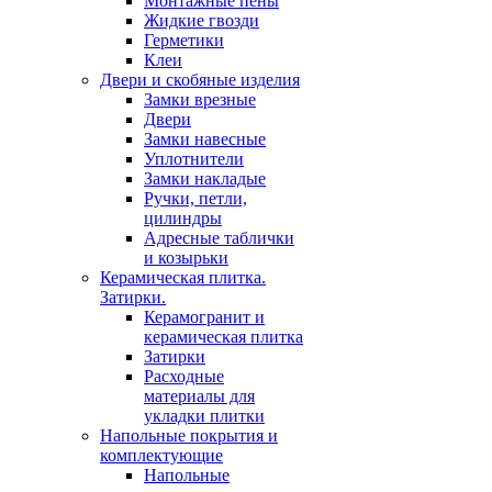
Монтажные пены
Жидкие гвозди
Герметики
Клеи
Двери и скобяные изделия
Замки врезные
Двери
Замки навесные
Уплотнители
Замки накладые
Ручки, петли,
цилиндры
Адресные таблички
и козырьки
Керамическая плитка.
Затирки.
Керамогранит и
керамическая плитка
Затирки
Расходные
материалы для
укладки плитки
Напольные покрытия и
комплектующие
Напольные