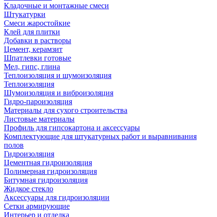
Кладочные и монтажные смеси
Штукатурки
Смеси жаростойкие
Клей для плитки
Добавки в растворы
Цемент, керамзит
Шпатлевки готовые
Мел, гипс, глина
Теплоизоляция и шумоизоляция
Теплоизоляция
Шумоизоляция и виброизоляция
Гидро-пароизоляция
Материалы для сухого строительства
Листовые материалы
Профиль для гипсокартона и аксессуары
Комплектующие для штукатурных работ и выравнивания
полов
Гидроизоляция
Цементная гидроизоляция
Полимерная гидроизоляция
Битумная гидроизоляция
Жидкое стекло
Аксессуары для гидроизоляции
Сетки армирующие
Интерьер и отделка