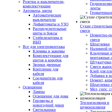
Розетки и выключатели,
Гидроизоля
комплектующие
ленты
Автоматы, щиты
Геоматериа
Автоматические
выключатели
Дифавтоматы и УЗО
Сухие строительн
Распределительные
смеси
щиты и боксы
Цементно-п
Стабилизаторы и
смеси
ИБП
Шпатлевки
Все для электромонтажа
Наливной п
Клеммы и зажимы
Кладочные 
Комплектующие для
монтажные 
щитов и коробок
Штукатурки
Звонки дверные
Смеси жаро
Крепление для
Клей для пл
кабеля
Добавки в р
Соединители для
Цемент, кер
кабеля
Шпатлевки 
Освещение
Мел, гипс, г
Лампы
Освещение для дома
Гирлянды и
Теплоизоляция и
новогодний декор
шумоизоляция
Светильники
Теплоизоляц