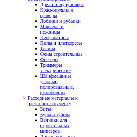
Дрели и шуруповерт
Краскопульты и
граверы
Лобзики и рубанки
Миксеры и
ножницы
Перфораторы
Пилы и плиткорезы
Точила
Фены строительные
Фрезеры
Триммеры
электрические
Шлифмашины
угловые,
полировальные,
штроборезы
Расходные материалы к
электроинструменту
Биты
Буры и зубила
Венчики для
строительных
миксеров
Диски алмазные