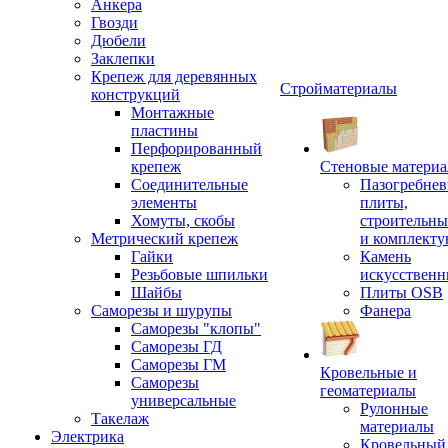
Анкера
Гвозди
Дюбели
Заклепки
Крепеж для деревянных
Стройматериалы
конструкций
Монтажные
пластины
Перфорированный
крепеж
Стеновые матери
Соединительные
Пазогребне
элементы
плиты,
Хомуты, скобы
строительны
Метрический крепеж
и комплект
Гайки
Камень
Резьбовые шпильки
искусствен
Шайбы
Плиты OSB
Саморезы и шурупы
Фанера
Саморезы "клопы"
Саморезы ГД
Саморезы ГМ
Кровельные и
Саморезы
геоматериалы
универсальные
Рулонные
Такелаж
материалы
Электрика
Кровельный