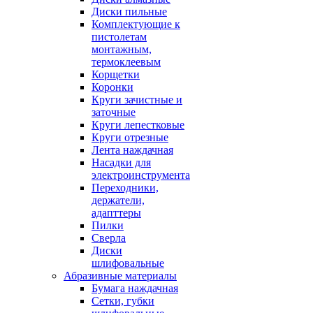
Диски пильные
Комплектующие к
пистолетам
монтажным,
термоклеевым
Корщетки
Коронки
Круги зачистные и
заточные
Круги лепестковые
Круги отрезные
Лента наждачная
Насадки для
электроинструмента
Переходники,
держатели,
адапттеры
Пилки
Сверла
Диски
шлифовальные
Абразивные материалы
Бумага наждачная
Сетки, губки