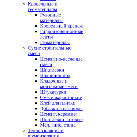
Кровельные и
геоматериалы
Рулонные
материалы
Кровельный крепеж
Гидроизоляционные
ленты
Геоматериалы
Сухие строительные
смеси
Цементно-песчаные
смеси
Шпатлевки
Наливной пол
Кладочные и
монтажные смеси
Штукатурки
Смеси жаростойкие
Клей для плитки
Добавки в растворы
Цемент, керамзит
Шпатлевки готовые
Мел, гипс, глина
Теплоизоляция и
шумоизоляция