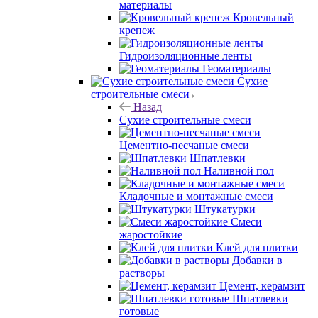
материалы
Кровельный
крепеж
Гидроизоляционные ленты
Геоматериалы
Сухие
строительные смеси
Назад
Сухие строительные смеси
Цементно-песчаные смеси
Шпатлевки
Наливной пол
Кладочные и монтажные смеси
Штукатурки
Смеси
жаростойкие
Клей для плитки
Добавки в
растворы
Цемент, керамзит
Шпатлевки
готовые