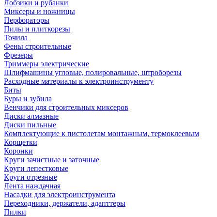
Лобзики и рубанки
Миксеры и ножницы
Перфораторы
Пилы и плиткорезы
Точила
Фены строительные
Фрезеры
Триммеры электрические
Шлифмашины угловые, полировальные, штроборезы
Расходные материалы к электроинструменту
Биты
Буры и зубила
Венчики для строительных миксеров
Диски алмазные
Диски пильные
Комплектующие к пистолетам монтажным, термоклеевым
Корщетки
Коронки
Круги зачистные и заточные
Круги лепестковые
Круги отрезные
Лента наждачная
Насадки для электроинструмента
Переходники, держатели, адапттеры
Пилки