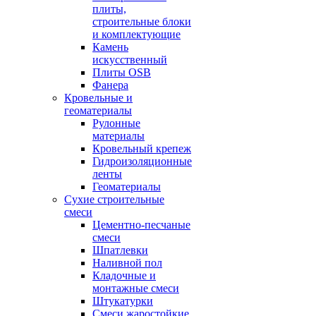
плиты,
строительные блоки
и комплектующие
Камень
искусственный
Плиты OSB
Фанера
Кровельные и
геоматериалы
Рулонные
материалы
Кровельный крепеж
Гидроизоляционные
ленты
Геоматериалы
Сухие строительные
смеси
Цементно-песчаные
смеси
Шпатлевки
Наливной пол
Кладочные и
монтажные смеси
Штукатурки
Смеси жаростойкие