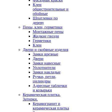
Фасадные краски
Клеи
общестроительные и
обойные
Шпатлевки по
дереву
Пены, клеи, герметики
Монтажные пены
Жидкие гвозди
Герметики
Клеи
Двери и скобяные изделия
Замки врезные
Двери
Замки навесные
Уплотнители
Замки накладые
Ручки, петли,
цилиндры
Адресные таблички
и козырьки
Керамическая плитка.
Затирки.
Керамогранит и
керамическая плитка