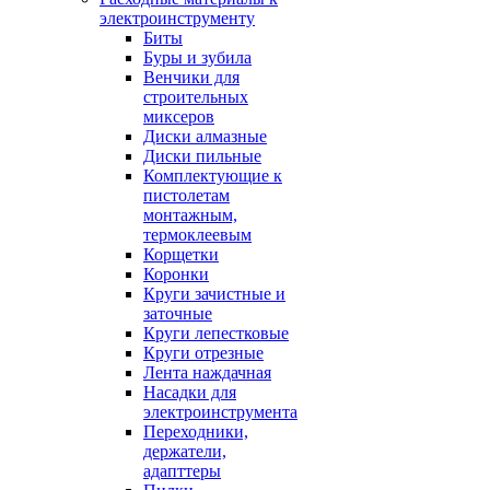
электроинструменту
Биты
Буры и зубила
Венчики для
строительных
миксеров
Диски алмазные
Диски пильные
Комплектующие к
пистолетам
монтажным,
термоклеевым
Корщетки
Коронки
Круги зачистные и
заточные
Круги лепестковые
Круги отрезные
Лента наждачная
Насадки для
электроинструмента
Переходники,
держатели,
адапттеры