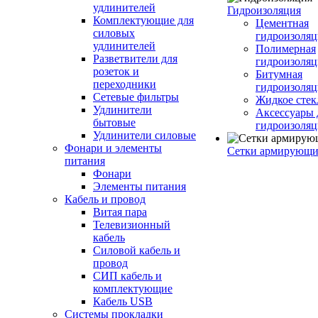
удлинителей
Гидроизоляция
Комплектующие для
Цементная
силовых
гидроизоляц
удлинителей
Полимерная
Разветвители для
гидроизоляц
розеток и
Битумная
переходники
гидроизоляц
Сетевые фильтры
Жидкое стек
Удлинители
Аксессуары 
бытовые
гидроизоля
Удлинители силовые
Фонари и элементы
Сетки армирующи
питания
Фонари
Элементы питания
Кабель и провод
Витая пара
Телевизионный
кабель
Силовой кабель и
провод
СИП кабель и
комплектующие
Кабель USB
Системы прокладки