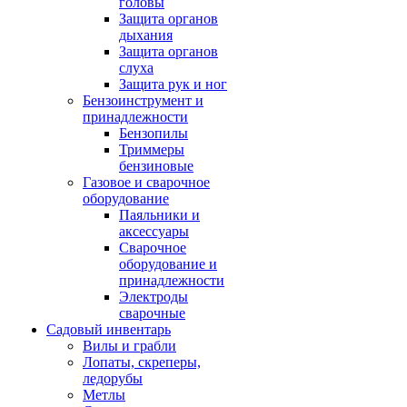
головы
Защита органов
дыхания
Защита органов
слуха
Защита рук и ног
Бензоинструмент и
принадлежности
Бензопилы
Триммеры
бензиновые
Газовое и сварочное
оборудование
Паяльники и
аксессуары
Сварочное
оборудование и
принадлежности
Электроды
сварочные
Садовый инвентарь
Вилы и грабли
Лопаты, скреперы,
ледорубы
Метлы