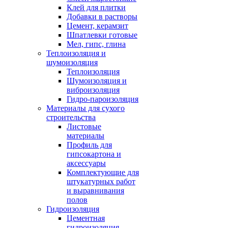
Клей для плитки
Добавки в растворы
Цемент, керамзит
Шпатлевки готовые
Мел, гипс, глина
Теплоизоляция и
шумоизоляция
Теплоизоляция
Шумоизоляция и
виброизоляция
Гидро-пароизоляция
Материалы для сухого
строительства
Листовые
материалы
Профиль для
гипсокартона и
аксессуары
Комплектующие для
штукатурных работ
и выравнивания
полов
Гидроизоляция
Цементная
гидроизоляция