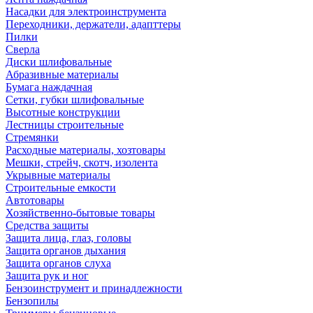
Насадки для электроинструмента
Переходники, держатели, адапттеры
Пилки
Сверла
Диски шлифовальные
Абразивные материалы
Бумага наждачная
Сетки, губки шлифовальные
Высотные конструкции
Лестницы строительные
Стремянки
Расходные материалы, хозтовары
Мешки, стрейч, скотч, изолента
Укрывные материалы
Строительные емкости
Автотовары
Хозяйственно-бытовые товары
Средства защиты
Защита лица, глаз, головы
Защита органов дыхания
Защита органов слуха
Защита рук и ног
Бензоинструмент и принадлежности
Бензопилы