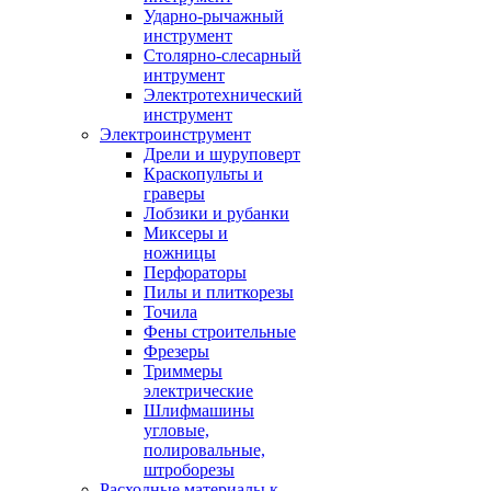
Ударно-рычажный
инструмент
Столярно-слесарный
интрумент
Электротехнический
инструмент
Электроинструмент
Дрели и шуруповерт
Краскопульты и
граверы
Лобзики и рубанки
Миксеры и
ножницы
Перфораторы
Пилы и плиткорезы
Точила
Фены строительные
Фрезеры
Триммеры
электрические
Шлифмашины
угловые,
полировальные,
штроборезы
Расходные материалы к