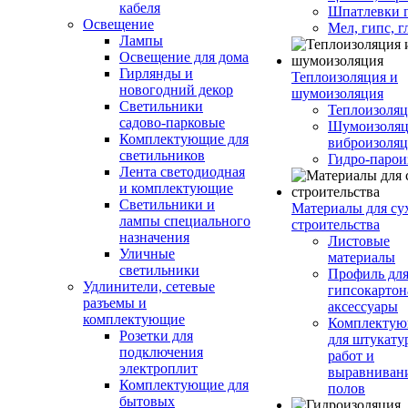
кабеля
Шпатлевки 
Освещение
Мел, гипс, г
Лампы
Освещение для дома
Гирлянды и
Теплоизоляция и
новогодний декор
шумоизоляция
Светильники
Теплоизоляц
садово-парковые
Шумоизоляц
Комплектующие для
виброизоляц
светильников
Гидро-парои
Лента светодиодная
и комплектующие
Светильники и
Материалы для су
лампы специального
строительства
назначения
Листовые
Уличные
материалы
светильники
Профиль дл
Удлинители, сетевые
гипсокартон
разъемы и
аксессуары
комплектующие
Комплекту
Розетки для
для штукату
подключения
работ и
электроплит
выравниван
Комплектующие для
полов
бытовых