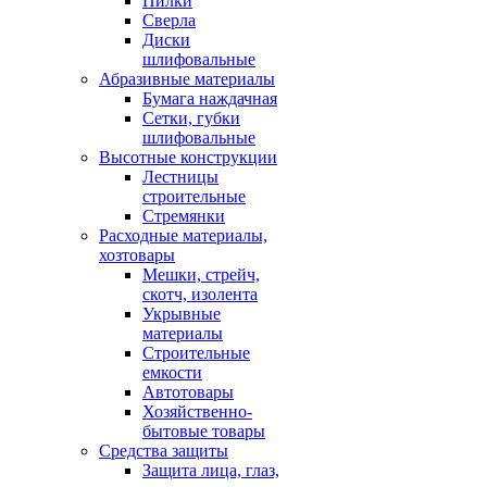
Пилки
Сверла
Диски
шлифовальные
Абразивные материалы
Бумага наждачная
Сетки, губки
шлифовальные
Высотные конструкции
Лестницы
строительные
Стремянки
Расходные материалы,
хозтовары
Мешки, стрейч,
скотч, изолента
Укрывные
материалы
Строительные
емкости
Автотовары
Хозяйственно-
бытовые товары
Средства защиты
Защита лица, глаз,