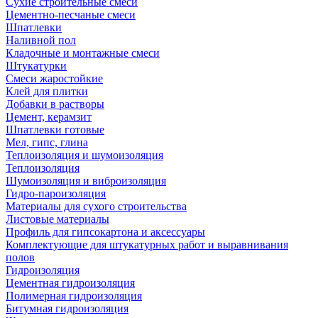
Сухие строительные смеси
Цементно-песчаные смеси
Шпатлевки
Наливной пол
Кладочные и монтажные смеси
Штукатурки
Смеси жаростойкие
Клей для плитки
Добавки в растворы
Цемент, керамзит
Шпатлевки готовые
Мел, гипс, глина
Теплоизоляция и шумоизоляция
Теплоизоляция
Шумоизоляция и виброизоляция
Гидро-пароизоляция
Материалы для сухого строительства
Листовые материалы
Профиль для гипсокартона и аксессуары
Комплектующие для штукатурных работ и выравнивания
полов
Гидроизоляция
Цементная гидроизоляция
Полимерная гидроизоляция
Битумная гидроизоляция