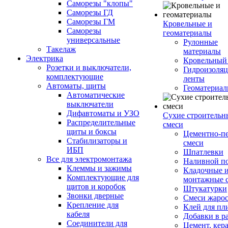
Саморезы "клопы"
Саморезы ГД
Саморезы ГМ
Кровельные и
Саморезы
геоматериалы
универсальные
Рулонные
Такелаж
материалы
Электрика
Кровельный
Розетки и выключатели,
Гидроизоля
комплектующие
ленты
Автоматы, щиты
Геоматериа
Автоматические
выключатели
Дифавтоматы и УЗО
Сухие строительн
Распределительные
смеси
щиты и боксы
Цементно-п
Стабилизаторы и
смеси
ИБП
Шпатлевки
Все для электромонтажа
Наливной п
Клеммы и зажимы
Кладочные 
Комплектующие для
монтажные 
щитов и коробок
Штукатурки
Звонки дверные
Смеси жаро
Крепление для
Клей для пл
кабеля
Добавки в р
Соединители для
Цемент, кер