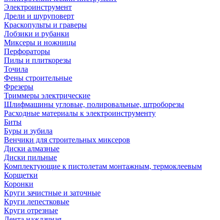
Электроинструмент
Дрели и шуруповерт
Краскопульты и граверы
Лобзики и рубанки
Миксеры и ножницы
Перфораторы
Пилы и плиткорезы
Точила
Фены строительные
Фрезеры
Триммеры электрические
Шлифмашины угловые, полировальные, штроборезы
Расходные материалы к электроинструменту
Биты
Буры и зубила
Венчики для строительных миксеров
Диски алмазные
Диски пильные
Комплектующие к пистолетам монтажным, термоклеевым
Корщетки
Коронки
Круги зачистные и заточные
Круги лепестковые
Круги отрезные
Лента наждачная