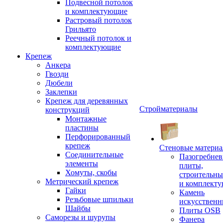
Подвесной потолок
и комплектующие
Растровый потолок
Грильято
Реечный потолок и
комплектующие
Крепеж
Анкера
Гвозди
Дюбели
Заклепки
Крепеж для деревянных
Стройматериалы
конструкций
Монтажные
пластины
Перфорированный
крепеж
Стеновые матери
Соединительные
Пазогребне
элементы
плиты,
Хомуты, скобы
строительны
Метрический крепеж
и комплект
Гайки
Камень
Резьбовые шпильки
искусствен
Шайбы
Плиты OSB
Саморезы и шурупы
Фанера