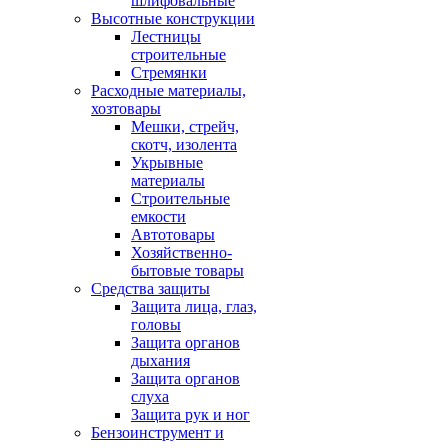
шлифовальные
Высотные конструкции
Лестницы
строительные
Стремянки
Расходные материалы,
хозтовары
Мешки, стрейч,
скотч, изолента
Укрывные
материалы
Строительные
емкости
Автотовары
Хозяйственно-
бытовые товары
Средства защиты
Защита лица, глаз,
головы
Защита органов
дыхания
Защита органов
слуха
Защита рук и ног
Бензоинструмент и