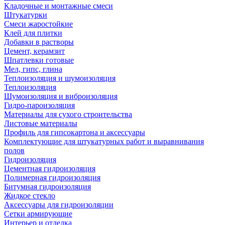
Кладочные и монтажные смеси
Штукатурки
Смеси жаростойкие
Клей для плитки
Добавки в растворы
Цемент, керамзит
Шпатлевки готовые
Мел, гипс, глина
Теплоизоляция и шумоизоляция
Теплоизоляция
Шумоизоляция и виброизоляция
Гидро-пароизоляция
Материалы для сухого строительства
Листовые материалы
Профиль для гипсокартона и аксессуары
Комплектующие для штукатурных работ и выравнивания
полов
Гидроизоляция
Цементная гидроизоляция
Полимерная гидроизоляция
Битумная гидроизоляция
Жидкое стекло
Аксессуары для гидроизоляции
Сетки армирующие
Интерьер и отделка