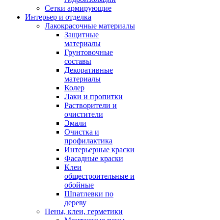
Сетки армирующие
Интерьер и отделка
Лакокрасочные материалы
Защитные
материалы
Грунтовочные
составы
Декоративные
материалы
Колер
Лаки и пропитки
Растворители и
очистители
Эмали
Очистка и
профилактика
Интерьерные краски
Фасадные краски
Клеи
общестроительные и
обойные
Шпатлевки по
дереву
Пены, клеи, герметики