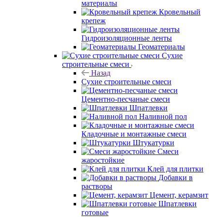
материалы
Кровельный
крепеж
Гидроизоляционные ленты
Геоматериалы
Сухие
строительные смеси
Назад
Сухие строительные смеси
Цементно-песчаные смеси
Шпатлевки
Наливной пол
Кладочные и монтажные смеси
Штукатурки
Смеси
жаростойкие
Клей для плитки
Добавки в
растворы
Цемент, керамзит
Шпатлевки
готовые