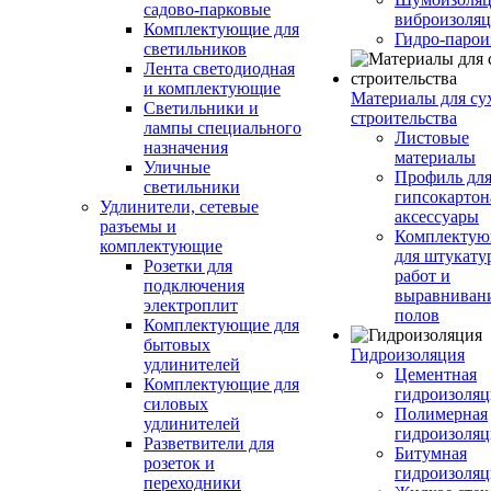
садово-парковые
виброизоляц
Комплектующие для
Гидро-парои
светильников
Лента светодиодная
и комплектующие
Материалы для су
Светильники и
строительства
лампы специального
Листовые
назначения
материалы
Уличные
Профиль дл
светильники
гипсокартон
Удлинители, сетевые
аксессуары
разъемы и
Комплекту
комплектующие
для штукату
Розетки для
работ и
подключения
выравниван
электроплит
полов
Комплектующие для
бытовых
Гидроизоляция
удлинителей
Цементная
Комплектующие для
гидроизоляц
силовых
Полимерная
удлинителей
гидроизоляц
Разветвители для
Битумная
розеток и
гидроизоляц
переходники