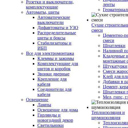
Розетки и выключатели,
ленты
комплектующие
Геоматериа
Автоматы, щиты
Автоматические
выключатели
Сухие строительн
Дифавтоматы и УЗО
смеси
Распределительные
Цементно-п
щиты и боксы
смеси
Стабилизаторы и
Шпатлевки
ИБП
Наливной п
Все для электромонтажа
Кладочные 
Клеммы и зажимы
монтажные 
Комплектующие для
Штукатурки
щитов и коробок
Смеси жаро
Звонки дверные
Клей для пл
Крепление для
Добавки в р
кабеля
Цемент, кер
Соединители для
Шпатлевки 
кабеля
Мел, гипс, г
Освещение
Лампы
Освещение для дома
Теплоизоляция и
Гирлянды и
шумоизоляция
новогодний декор
Теплоизоляц
Светильники
Шумоизоляц