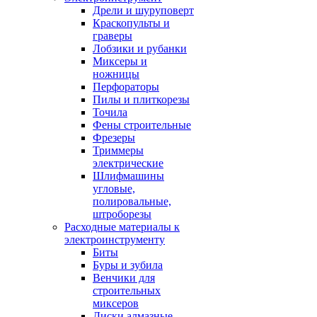
Дрели и шуруповерт
Краскопульты и
граверы
Лобзики и рубанки
Миксеры и
ножницы
Перфораторы
Пилы и плиткорезы
Точила
Фены строительные
Фрезеры
Триммеры
электрические
Шлифмашины
угловые,
полировальные,
штроборезы
Расходные материалы к
электроинструменту
Биты
Буры и зубила
Венчики для
строительных
миксеров
Диски алмазные