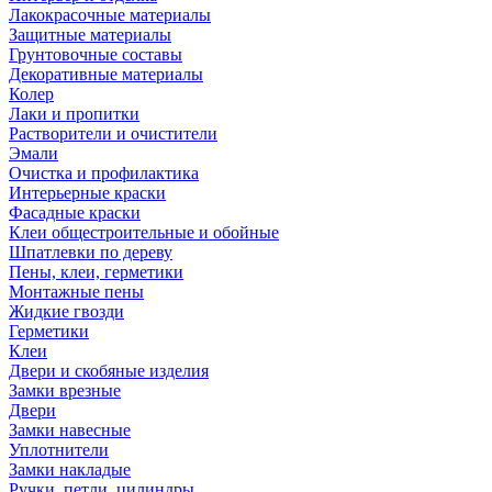
Лакокрасочные материалы
Защитные материалы
Грунтовочные составы
Декоративные материалы
Колер
Лаки и пропитки
Растворители и очистители
Эмали
Очистка и профилактика
Интерьерные краски
Фасадные краски
Клеи общестроительные и обойные
Шпатлевки по дереву
Пены, клеи, герметики
Монтажные пены
Жидкие гвозди
Герметики
Клеи
Двери и скобяные изделия
Замки врезные
Двери
Замки навесные
Уплотнители
Замки накладые
Ручки, петли, цилиндры