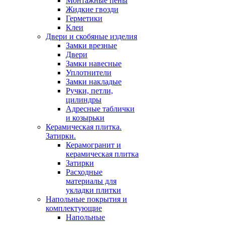
Монтажные пены
Жидкие гвозди
Герметики
Клеи
Двери и скобяные изделия
Замки врезные
Двери
Замки навесные
Уплотнители
Замки накладые
Ручки, петли,
цилиндры
Адресные таблички
и козырьки
Керамическая плитка.
Затирки.
Керамогранит и
керамическая плитка
Затирки
Расходные
материалы для
укладки плитки
Напольные покрытия и
комплектующие
Напольные