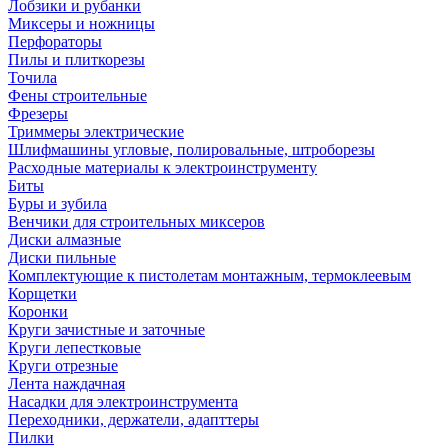
Лобзики и рубанки
Миксеры и ножницы
Перфораторы
Пилы и плиткорезы
Точила
Фены строительные
Фрезеры
Триммеры электрические
Шлифмашины угловые, полировальные, штроборезы
Расходные материалы к электроинструменту
Биты
Буры и зубила
Венчики для строительных миксеров
Диски алмазные
Диски пильные
Комплектующие к пистолетам монтажным, термоклеевым
Корщетки
Коронки
Круги зачистные и заточные
Круги лепестковые
Круги отрезные
Лента наждачная
Насадки для электроинструмента
Переходники, держатели, адапттеры
Пилки