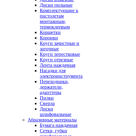
Диски пильные
Комплектующие к
пистолетам
монтажным,
термоклеевым
Корщетки
Коронки
Круги зачистные и
заточные
Круги лепестковые
Круги отрезные
Лента наждачная
Насадки для
электроинструмента
Переходники,
держатели,
адапттеры
Пилки
Сверла
Диски
шлифовальные
Абразивные материалы
Бумага наждачная
Сетки, губки