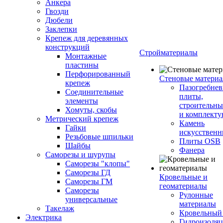
Анкера
Гвозди
Дюбели
Заклепки
Крепеж для деревянных
конструкций
Стройматериалы
Монтажные
пластины
Перфорированный
Стеновые матери
крепеж
Пазогребне
Соединительные
плиты,
элементы
строительны
Хомуты, скобы
и комплект
Метрический крепеж
Камень
Гайки
искусствен
Резьбовые шпильки
Плиты OSB
Шайбы
Фанера
Саморезы и шурупы
Саморезы "клопы"
Саморезы ГД
Кровельные и
Саморезы ГМ
геоматериалы
Саморезы
Рулонные
универсальные
материалы
Такелаж
Кровельный
Электрика
Гидроизоля