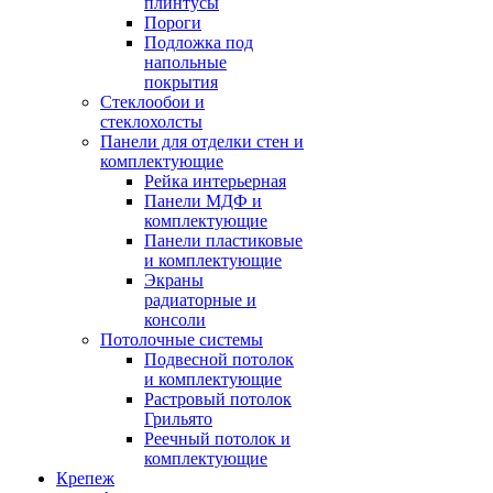
плинтусы
Пороги
Подложка под
напольные
покрытия
Стеклообои и
стеклохолсты
Панели для отделки стен и
комплектующие
Рейка интерьерная
Панели МДФ и
комплектующие
Панели пластиковые
и комплектующие
Экраны
радиаторные и
консоли
Потолочные системы
Подвесной потолок
и комплектующие
Растровый потолок
Грильято
Реечный потолок и
комплектующие
Крепеж