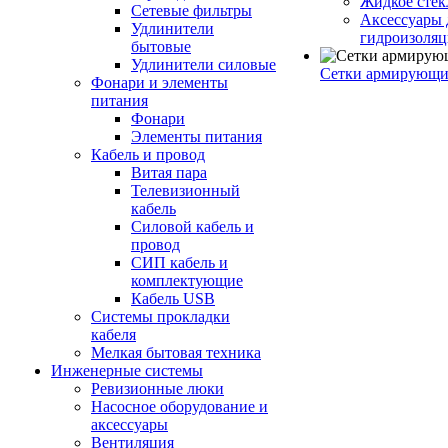
Жидкое стек
Сетевые фильтры
Аксессуары 
Удлинители
гидроизоля
бытовые
Удлинители силовые
Сетки армирующи
Фонари и элементы
питания
Фонари
Элементы питания
Кабель и провод
Витая пара
Телевизионный
кабель
Силовой кабель и
провод
СИП кабель и
комплектующие
Кабель USB
Системы прокладки
кабеля
Мелкая бытовая техника
Инженерные системы
Ревизионные люки
Насосное оборудование и
аксессуары
Вентиляция