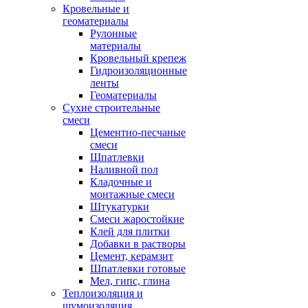
Кровельные и
геоматериалы
Рулонные
материалы
Кровельный крепеж
Гидроизоляционные
ленты
Геоматериалы
Сухие строительные
смеси
Цементно-песчаные
смеси
Шпатлевки
Наливной пол
Кладочные и
монтажные смеси
Штукатурки
Смеси жаростойкие
Клей для плитки
Добавки в растворы
Цемент, керамзит
Шпатлевки готовые
Мел, гипс, глина
Теплоизоляция и
шумоизоляция