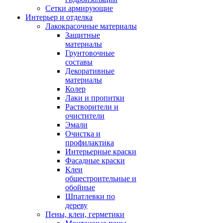
Сетки армирующие
Интерьер и отделка
Лакокрасочные материалы
Защитные
материалы
Грунтовочные
составы
Декоративные
материалы
Колер
Лаки и пропитки
Растворители и
очистители
Эмали
Очистка и
профилактика
Интерьерные краски
Фасадные краски
Клеи
общестроительные и
обойные
Шпатлевки по
дереву
Пены, клеи, герметики