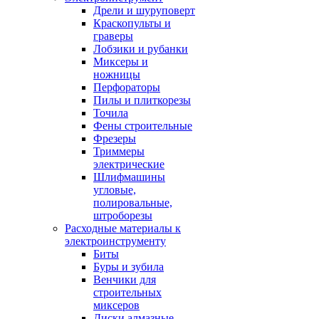
Дрели и шуруповерт
Краскопульты и
граверы
Лобзики и рубанки
Миксеры и
ножницы
Перфораторы
Пилы и плиткорезы
Точила
Фены строительные
Фрезеры
Триммеры
электрические
Шлифмашины
угловые,
полировальные,
штроборезы
Расходные материалы к
электроинструменту
Биты
Буры и зубила
Венчики для
строительных
миксеров
Диски алмазные