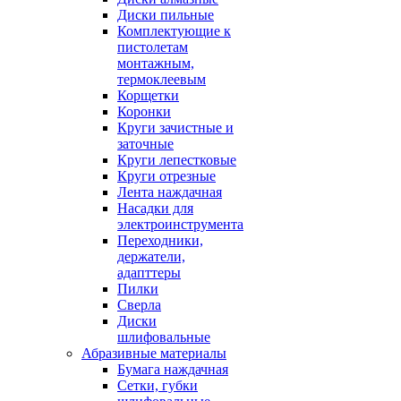
Диски пильные
Комплектующие к
пистолетам
монтажным,
термоклеевым
Корщетки
Коронки
Круги зачистные и
заточные
Круги лепестковые
Круги отрезные
Лента наждачная
Насадки для
электроинструмента
Переходники,
держатели,
адапттеры
Пилки
Сверла
Диски
шлифовальные
Абразивные материалы
Бумага наждачная
Сетки, губки