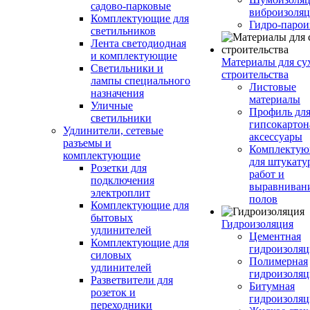
садово-парковые
виброизоляц
Комплектующие для
Гидро-парои
светильников
Лента светодиодная
и комплектующие
Материалы для су
Светильники и
строительства
лампы специального
Листовые
назначения
материалы
Уличные
Профиль дл
светильники
гипсокартон
Удлинители, сетевые
аксессуары
разъемы и
Комплекту
комплектующие
для штукату
Розетки для
работ и
подключения
выравниван
электроплит
полов
Комплектующие для
бытовых
Гидроизоляция
удлинителей
Цементная
Комплектующие для
гидроизоляц
силовых
Полимерная
удлинителей
гидроизоляц
Разветвители для
Битумная
розеток и
гидроизоляц
переходники