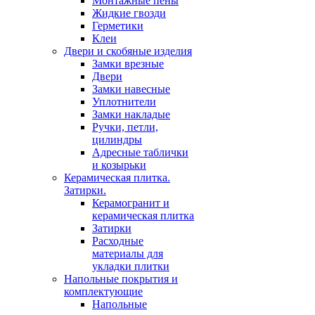
Монтажные пены
Жидкие гвозди
Герметики
Клеи
Двери и скобяные изделия
Замки врезные
Двери
Замки навесные
Уплотнители
Замки накладые
Ручки, петли,
цилиндры
Адресные таблички
и козырьки
Керамическая плитка.
Затирки.
Керамогранит и
керамическая плитка
Затирки
Расходные
материалы для
укладки плитки
Напольные покрытия и
комплектующие
Напольные