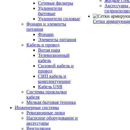
Жидкое стек
Сетевые фильтры
Аксессуары 
Удлинители
гидроизоля
бытовые
Удлинители силовые
Сетки армирующи
Фонари и элементы
питания
Фонари
Элементы питания
Кабель и провод
Витая пара
Телевизионный
кабель
Силовой кабель и
провод
СИП кабель и
комплектующие
Кабель USB
Системы прокладки
кабеля
Мелкая бытовая техника
Инженерные системы
Ревизионные люки
Насосное оборудование и
аксессуары
Вентиляция