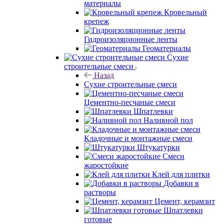
материалы
Кровельный
крепеж
Гидроизоляционные ленты
Геоматериалы
Сухие
строительные смеси
Назад
Сухие строительные смеси
Цементно-песчаные смеси
Шпатлевки
Наливной пол
Кладочные и монтажные смеси
Штукатурки
Смеси
жаростойкие
Клей для плитки
Добавки в
растворы
Цемент, керамзит
Шпатлевки
готовые