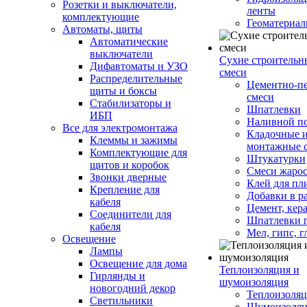
Розетки и выключатели,
ленты
комплектующие
Геоматериа
Автоматы, щиты
Автоматические
выключатели
Сухие строительн
Дифавтоматы и УЗО
смеси
Распределительные
Цементно-п
щиты и боксы
смеси
Стабилизаторы и
Шпатлевки
ИБП
Наливной п
Все для электромонтажа
Кладочные 
Клеммы и зажимы
монтажные 
Комплектующие для
Штукатурки
щитов и коробок
Смеси жаро
Звонки дверные
Клей для пл
Крепление для
Добавки в р
кабеля
Цемент, кер
Соединители для
Шпатлевки 
кабеля
Мел, гипс, г
Освещение
Лампы
Освещение для дома
Теплоизоляция и
Гирлянды и
шумоизоляция
новогодний декор
Теплоизоляц
Светильники
Шумоизоляц