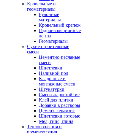
Кровельные и
геоматериалы
Рулонные
материалы
Кровельный крепеж
Гидроизоляционные
ленты
Геоматериалы
Сухие строительные
смеси
Цементно-песчаные
смеси
Шпатлевки
Наливной пол
Кладочные и
монтажные смеси
Штукатурки
Смеси жаростойкие
Клей для плитки
Добавки в растворы
Цемент, керамзит
Шпатлевки готовые
Мел, гипс, глина
Теплоизоляция и
шумоизоляция