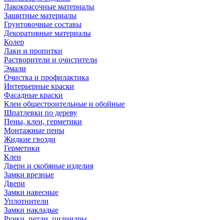
Лакокрасочные материалы
Защитные материалы
Грунтовочные составы
Декоративные материалы
Колер
Лаки и пропитки
Растворители и очистители
Эмали
Очистка и профилактика
Интерьерные краски
Фасадные краски
Клеи общестроительные и обойные
Шпатлевки по дереву
Пены, клеи, герметики
Монтажные пены
Жидкие гвозди
Герметики
Клеи
Двери и скобяные изделия
Замки врезные
Двери
Замки навесные
Уплотнители
Замки накладые
Ручки, петли, цилиндры