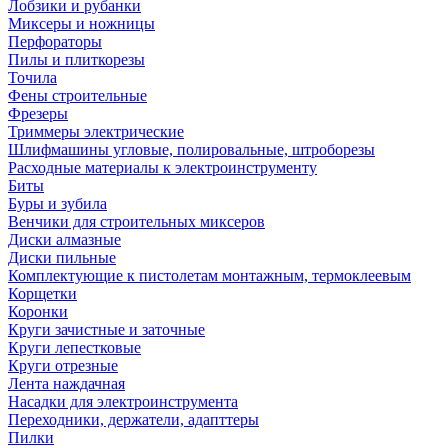
Лобзики и рубанки
Миксеры и ножницы
Перфораторы
Пилы и плиткорезы
Точила
Фены строительные
Фрезеры
Триммеры электрические
Шлифмашины угловые, полировальные, штроборезы
Расходные материалы к электроинструменту
Биты
Буры и зубила
Венчики для строительных миксеров
Диски алмазные
Диски пильные
Комплектующие к пистолетам монтажным, термоклеевым
Корщетки
Коронки
Круги зачистные и заточные
Круги лепестковые
Круги отрезные
Лента наждачная
Насадки для электроинструмента
Переходники, держатели, адапттеры
Пилки