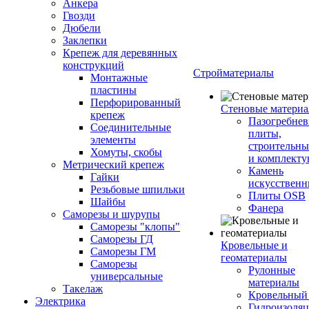
Анкера
Гвозди
Дюбели
Заклепки
Крепеж для деревянных
конструкций
Стройматериалы
Монтажные
пластины
Перфорированный
Стеновые матери
крепеж
Пазогребне
Соединительные
плиты,
элементы
строительны
Хомуты, скобы
и комплект
Метрический крепеж
Камень
Гайки
искусствен
Резьбовые шпильки
Плиты OSB
Шайбы
Фанера
Саморезы и шурупы
Саморезы "клопы"
Саморезы ГД
Кровельные и
Саморезы ГМ
геоматериалы
Саморезы
Рулонные
универсальные
материалы
Такелаж
Кровельный
Электрика
Гидроизоля