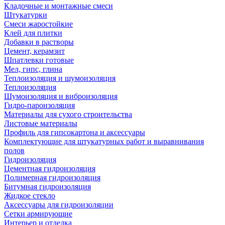
Кладочные и монтажные смеси
Штукатурки
Смеси жаростойкие
Клей для плитки
Добавки в растворы
Цемент, керамзит
Шпатлевки готовые
Мел, гипс, глина
Теплоизоляция и шумоизоляция
Теплоизоляция
Шумоизоляция и виброизоляция
Гидро-пароизоляция
Материалы для сухого строительства
Листовые материалы
Профиль для гипсокартона и аксессуары
Комплектующие для штукатурных работ и выравнивания
полов
Гидроизоляция
Цементная гидроизоляция
Полимерная гидроизоляция
Битумная гидроизоляция
Жидкое стекло
Аксессуары для гидроизоляции
Сетки армирующие
Интерьер и отделка