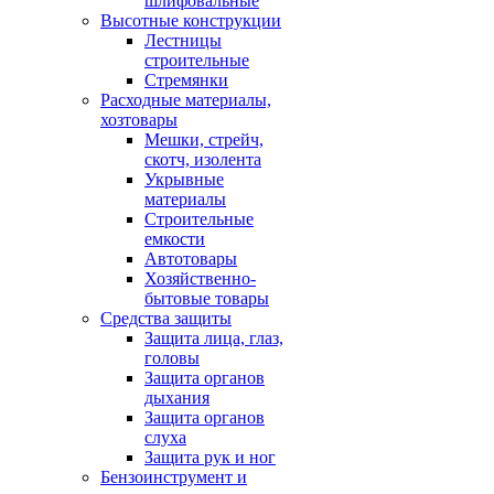
шлифовальные
Высотные конструкции
Лестницы
строительные
Стремянки
Расходные материалы,
хозтовары
Мешки, стрейч,
скотч, изолента
Укрывные
материалы
Строительные
емкости
Автотовары
Хозяйственно-
бытовые товары
Средства защиты
Защита лица, глаз,
головы
Защита органов
дыхания
Защита органов
слуха
Защита рук и ног
Бензоинструмент и