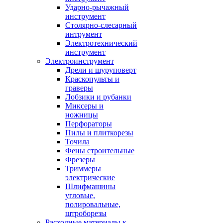
Ударно-рычажный
инструмент
Столярно-слесарный
интрумент
Электротехнический
инструмент
Электроинструмент
Дрели и шуруповерт
Краскопульты и
граверы
Лобзики и рубанки
Миксеры и
ножницы
Перфораторы
Пилы и плиткорезы
Точила
Фены строительные
Фрезеры
Триммеры
электрические
Шлифмашины
угловые,
полировальные,
штроборезы
Расходные материалы к