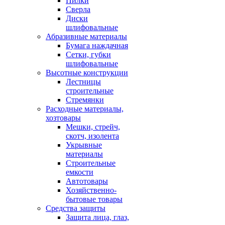
Пилки
Сверла
Диски
шлифовальные
Абразивные материалы
Бумага наждачная
Сетки, губки
шлифовальные
Высотные конструкции
Лестницы
строительные
Стремянки
Расходные материалы,
хозтовары
Мешки, стрейч,
скотч, изолента
Укрывные
материалы
Строительные
емкости
Автотовары
Хозяйственно-
бытовые товары
Средства защиты
Защита лица, глаз,