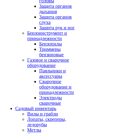
головы
Защита органов
дыхания
Защита органов
слуха
Защита рук и ног
Бензоинструмент и
принадлежности
Бензопилы
Триммеры
бензиновые
Газовое и сварочное
оборудование
Паяльники и
аксессуары
Сварочное
оборудование и
принадлежности
Электроды
сварочные
Садовый инвентарь
Вилы и грабли
Лопаты, скреперы,
ледорубы
Метлы