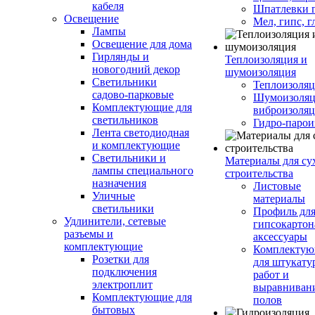
кабеля
Шпатлевки 
Освещение
Мел, гипс, г
Лампы
Освещение для дома
Гирлянды и
Теплоизоляция и
новогодний декор
шумоизоляция
Светильники
Теплоизоляц
садово-парковые
Шумоизоляц
Комплектующие для
виброизоляц
светильников
Гидро-парои
Лента светодиодная
и комплектующие
Светильники и
Материалы для су
лампы специального
строительства
назначения
Листовые
Уличные
материалы
светильники
Профиль дл
Удлинители, сетевые
гипсокартон
разъемы и
аксессуары
комплектующие
Комплекту
Розетки для
для штукату
подключения
работ и
электроплит
выравниван
Комплектующие для
полов
бытовых