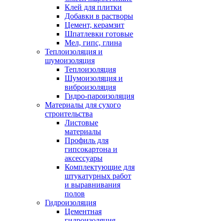
Клей для плитки
Добавки в растворы
Цемент, керамзит
Шпатлевки готовые
Мел, гипс, глина
Теплоизоляция и
шумоизоляция
Теплоизоляция
Шумоизоляция и
виброизоляция
Гидро-пароизоляция
Материалы для сухого
строительства
Листовые
материалы
Профиль для
гипсокартона и
аксессуары
Комплектующие для
штукатурных работ
и выравнивания
полов
Гидроизоляция
Цементная
гидроизоляция