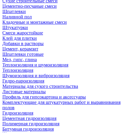
Сухие строительные смеси
Цементно-песчаные смеси
Шпатлевки
Наливной пол
Кладочные и монтажные смеси
Штукатурки
Смеси жаростойкие
Клей для плитки
Добавки в растворы
Цемент, керамзит
Шпатлевки готовые
Мел, гипс, глина
Теплоизоляция и шумоизоляция
Теплоизоляция
Шумоизоляция и виброизоляция
Гидро-пароизоляция
Материалы для сухого строительства
Листовые материалы
Профиль для гипсокартона и аксессуары
Комплектующие для штукатурных работ и выравнивания
полов
Гидроизоляция
Цементная гидроизоляция
Полимерная гидроизоляция
Битумная гидроизоляция