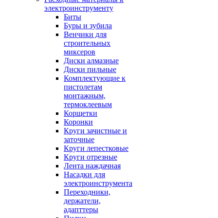
электроинструменту
Биты
Буры и зубила
Венчики для
строительных
миксеров
Диски алмазные
Диски пильные
Комплектующие к
пистолетам
монтажным,
термоклеевым
Корщетки
Коронки
Круги зачистные и
заточные
Круги лепестковые
Круги отрезные
Лента наждачная
Насадки для
электроинструмента
Переходники,
держатели,
адапттеры