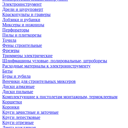
Электроинструмент
Дрели и шуруповерт
Краскопульты и граверы
Лобзики и рубанки
Миксеры и ножницы
Перфораторы
Пилы и плиткорезы
Точила
Фены строительные
Фрезеры
Триммеры электрические
Шлифмашины угловые, полировальные, штроборезы
Расходные материалы к электроинструменту
Биты
Буры и зубила
Венчики для строительных миксеров
Диски алмазные
Диски пильные
Комплектующие к пистолетам монтажным, термоклеевым
Корщетки
Коронки
Круги зачистные и заточные
Круги лепестковые
Круги отрезные
Лента наждачная