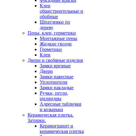
Фасадные краски
Клеи
общестроительные и
обойные
Шпатлевки по
дереву
Пены, клеи, герметики
Монтажные пены
Жидкие гвозди
Герметики
Клеи
Двери и скобяные изделия
Замки врезные
Двери
Замки навесные
Уплотнители
Замки накладые
Ручки, петли,
цилиндры
Адресные таблички
и козырьки
Керамическая плитка.
Затирки.
Керамогранит и
керамическая плитка