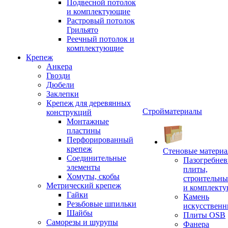
Подвесной потолок
и комплектующие
Растровый потолок
Грильято
Реечный потолок и
комплектующие
Крепеж
Анкера
Гвозди
Дюбели
Заклепки
Крепеж для деревянных
Стройматериалы
конструкций
Монтажные
пластины
Перфорированный
крепеж
Стеновые матери
Соединительные
Пазогребне
элементы
плиты,
Хомуты, скобы
строительны
Метрический крепеж
и комплект
Гайки
Камень
Резьбовые шпильки
искусствен
Шайбы
Плиты OSB
Саморезы и шурупы
Фанера