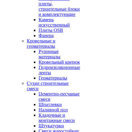
плиты,
строительные блоки
и комплектующие
Камень
искусственный
Плиты OSB
Фанера
Кровельные и
геоматериалы
Рулонные
материалы
Кровельный крепеж
Гидроизоляционные
ленты
Геоматериалы
Сухие строительные
смеси
Цементно-песчаные
смеси
Шпатлевки
Наливной пол
Кладочные и
монтажные смеси
Штукатурки
Смеси жаростойкие