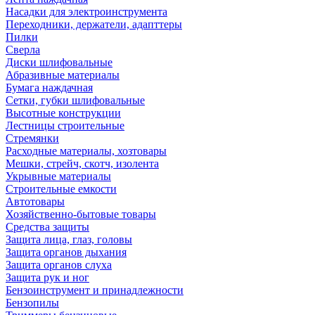
Насадки для электроинструмента
Переходники, держатели, адапттеры
Пилки
Сверла
Диски шлифовальные
Абразивные материалы
Бумага наждачная
Сетки, губки шлифовальные
Высотные конструкции
Лестницы строительные
Стремянки
Расходные материалы, хозтовары
Мешки, стрейч, скотч, изолента
Укрывные материалы
Строительные емкости
Автотовары
Хозяйственно-бытовые товары
Средства защиты
Защита лица, глаз, головы
Защита органов дыхания
Защита органов слуха
Защита рук и ног
Бензоинструмент и принадлежности
Бензопилы