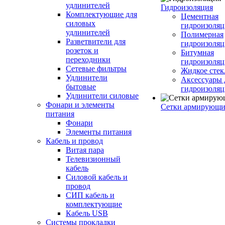
удлинителей
Гидроизоляция
Комплектующие для
Цементная
силовых
гидроизоляц
удлинителей
Полимерная
Разветвители для
гидроизоляц
розеток и
Битумная
переходники
гидроизоляц
Сетевые фильтры
Жидкое стек
Удлинители
Аксессуары 
бытовые
гидроизоля
Удлинители силовые
Фонари и элементы
Сетки армирующи
питания
Фонари
Элементы питания
Кабель и провод
Витая пара
Телевизионный
кабель
Силовой кабель и
провод
СИП кабель и
комплектующие
Кабель USB
Системы прокладки