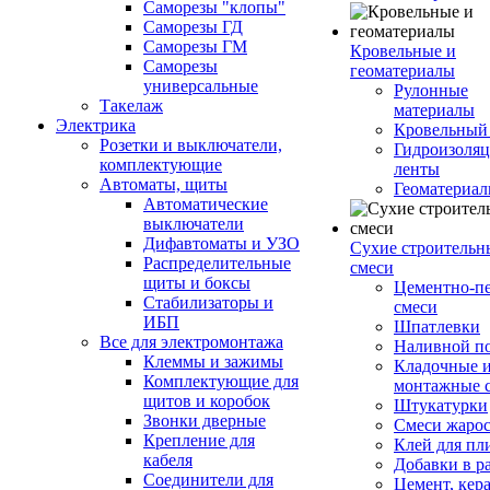
Саморезы "клопы"
Саморезы ГД
Саморезы ГМ
Кровельные и
Саморезы
геоматериалы
универсальные
Рулонные
Такелаж
материалы
Электрика
Кровельный
Розетки и выключатели,
Гидроизоля
комплектующие
ленты
Автоматы, щиты
Геоматериа
Автоматические
выключатели
Дифавтоматы и УЗО
Сухие строительн
Распределительные
смеси
щиты и боксы
Цементно-п
Стабилизаторы и
смеси
ИБП
Шпатлевки
Все для электромонтажа
Наливной п
Клеммы и зажимы
Кладочные 
Комплектующие для
монтажные 
щитов и коробок
Штукатурки
Звонки дверные
Смеси жаро
Крепление для
Клей для пл
кабеля
Добавки в р
Соединители для
Цемент, кер