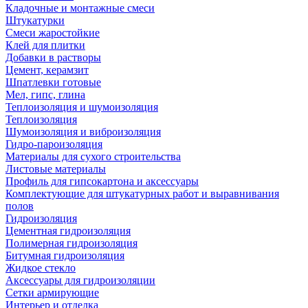
Кладочные и монтажные смеси
Штукатурки
Смеси жаростойкие
Клей для плитки
Добавки в растворы
Цемент, керамзит
Шпатлевки готовые
Мел, гипс, глина
Теплоизоляция и шумоизоляция
Теплоизоляция
Шумоизоляция и виброизоляция
Гидро-пароизоляция
Материалы для сухого строительства
Листовые материалы
Профиль для гипсокартона и аксессуары
Комплектующие для штукатурных работ и выравнивания
полов
Гидроизоляция
Цементная гидроизоляция
Полимерная гидроизоляция
Битумная гидроизоляция
Жидкое стекло
Аксессуары для гидроизоляции
Сетки армирующие
Интерьер и отделка