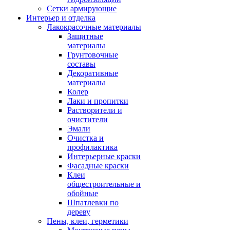
Сетки армирующие
Интерьер и отделка
Лакокрасочные материалы
Защитные
материалы
Грунтовочные
составы
Декоративные
материалы
Колер
Лаки и пропитки
Растворители и
очистители
Эмали
Очистка и
профилактика
Интерьерные краски
Фасадные краски
Клеи
общестроительные и
обойные
Шпатлевки по
дереву
Пены, клеи, герметики