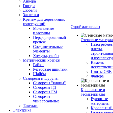
Анкера
Гвозди
Дюбели
Заклепки
Крепеж для деревянных
конструкций
Стройматериалы
Монтажные
пластины
Перфорированный
Стеновые матери
крепеж
Пазогребне
Соединительные
плиты,
элементы
строительны
Хомуты, скобы
и комплект
Метрический крепеж
Камень
Гайки
искусствен
Резьбовые шпильки
Плиты OSB
Шайбы
Фанера
Саморезы и шурупы
Саморезы "клопы"
Саморезы ГД
Кровельные и
Саморезы ГМ
геоматериалы
Саморезы
Рулонные
универсальные
материалы
Такелаж
Кровельный
Электрика
Гидроизоля