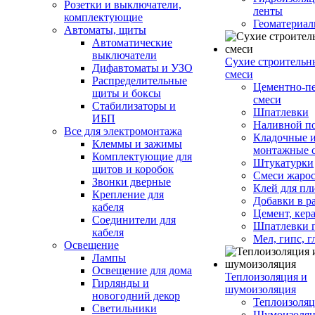
Розетки и выключатели,
ленты
комплектующие
Геоматериа
Автоматы, щиты
Автоматические
выключатели
Сухие строительн
Дифавтоматы и УЗО
смеси
Распределительные
Цементно-п
щиты и боксы
смеси
Стабилизаторы и
Шпатлевки
ИБП
Наливной п
Все для электромонтажа
Кладочные 
Клеммы и зажимы
монтажные 
Комплектующие для
Штукатурки
щитов и коробок
Смеси жаро
Звонки дверные
Клей для пл
Крепление для
Добавки в р
кабеля
Цемент, кер
Соединители для
Шпатлевки 
кабеля
Мел, гипс, г
Освещение
Лампы
Освещение для дома
Теплоизоляция и
Гирлянды и
шумоизоляция
новогодний декор
Теплоизоляц
Светильники
Шумоизоляц