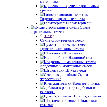
материалы
Кровельный
крепеж
Гидроизоляционные ленты
Геоматериалы
Сухие
строительные смеси
Назад
Сухие строительные смеси
Цементно-песчаные смеси
Шпатлевки
Наливной пол
Кладочные и монтажные смеси
Штукатурки
Смеси
жаростойкие
Клей для плитки
Добавки в
растворы
Цемент, керамзит
Шпатлевки
готовые