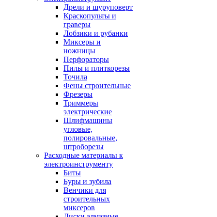
Дрели и шуруповерт
Краскопульты и
граверы
Лобзики и рубанки
Миксеры и
ножницы
Перфораторы
Пилы и плиткорезы
Точила
Фены строительные
Фрезеры
Триммеры
электрические
Шлифмашины
угловые,
полировальные,
штроборезы
Расходные материалы к
электроинструменту
Биты
Буры и зубила
Венчики для
строительных
миксеров
Диски алмазные