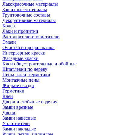
Лакокрасочные материалы
Защитные материалы
Грунтовочные составы
Декоративные материалы
Колер
Лаки и пропитки
Растворители и очистители
Эмали
Очистка и профилактика
Интерьерные краски
Фасадные краски
Клеи общестроительные и обойные
Шпатлевки по дереву
Пены, клеи, герметики
Монтажные пены
Жидкие гвозди
Герметики
Клеи
Двери и скобяные изделия
Замки врезные
Двери
Замки навесные
Уплотнители
Замки накладые
Ручки, петли, цилиндры