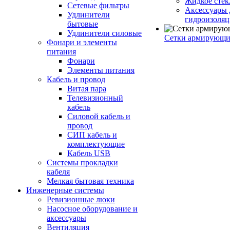
Жидкое стек
Сетевые фильтры
Аксессуары 
Удлинители
гидроизоля
бытовые
Удлинители силовые
Сетки армирующи
Фонари и элементы
питания
Фонари
Элементы питания
Кабель и провод
Витая пара
Телевизионный
кабель
Силовой кабель и
провод
СИП кабель и
комплектующие
Кабель USB
Системы прокладки
кабеля
Мелкая бытовая техника
Инженерные системы
Ревизионные люки
Насосное оборудование и
аксессуары
Вентиляция