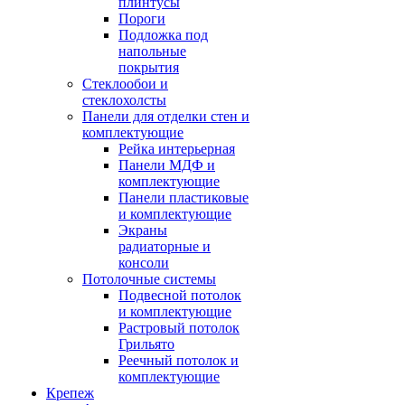
плинтусы
Пороги
Подложка под
напольные
покрытия
Стеклообои и
стеклохолсты
Панели для отделки стен и
комплектующие
Рейка интерьерная
Панели МДФ и
комплектующие
Панели пластиковые
и комплектующие
Экраны
радиаторные и
консоли
Потолочные системы
Подвесной потолок
и комплектующие
Растровый потолок
Грильято
Реечный потолок и
комплектующие
Крепеж