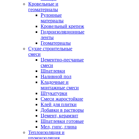
Кровельные и
геоматериалы
Рулонные
материалы
Кровельный крепеж
Гидроизоляционные
ленты
Геоматериалы
Сухие строительные
смеси
Цементно-песчаные
смеси
Шпатлевки
Наливной пол
Кладочные и
монтажные смеси
Штукатурки
Смеси жаростойкие
Клей для плитки
Добавки в растворы
Цемент, керамзит
Шпатлевки готовые
Мел, гипс, глина
Теплоизоляция и
шумоизоляция