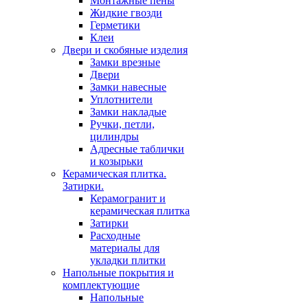
Монтажные пены
Жидкие гвозди
Герметики
Клеи
Двери и скобяные изделия
Замки врезные
Двери
Замки навесные
Уплотнители
Замки накладые
Ручки, петли,
цилиндры
Адресные таблички
и козырьки
Керамическая плитка.
Затирки.
Керамогранит и
керамическая плитка
Затирки
Расходные
материалы для
укладки плитки
Напольные покрытия и
комплектующие
Напольные