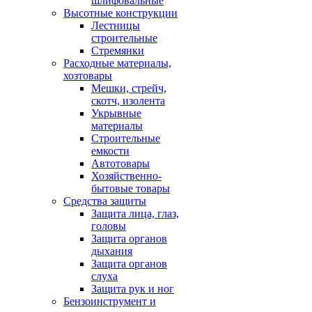
шлифовальные
Высотные конструкции
Лестницы
строительные
Стремянки
Расходные материалы,
хозтовары
Мешки, стрейч,
скотч, изолента
Укрывные
материалы
Строительные
емкости
Автотовары
Хозяйственно-
бытовые товары
Средства защиты
Защита лица, глаз,
головы
Защита органов
дыхания
Защита органов
слуха
Защита рук и ног
Бензоинструмент и