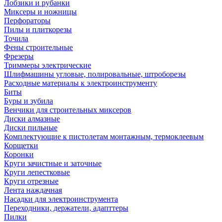
Лобзики и рубанки
Миксеры и ножницы
Перфораторы
Пилы и плиткорезы
Точила
Фены строительные
Фрезеры
Триммеры электрические
Шлифмашины угловые, полировальные, штроборезы
Расходные материалы к электроинструменту
Биты
Буры и зубила
Венчики для строительных миксеров
Диски алмазные
Диски пильные
Комплектующие к пистолетам монтажным, термоклеевым
Корщетки
Коронки
Круги зачистные и заточные
Круги лепестковые
Круги отрезные
Лента наждачная
Насадки для электроинструмента
Переходники, держатели, адапттеры
Пилки