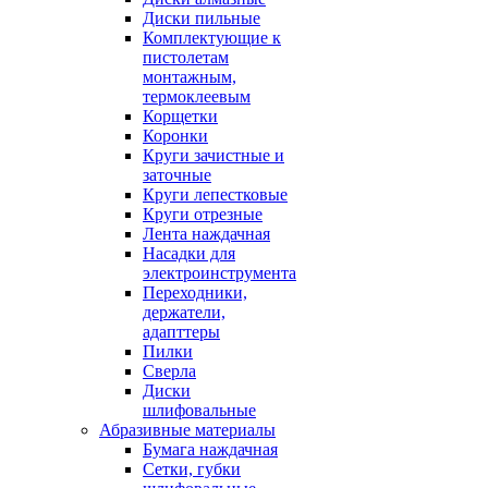
Диски пильные
Комплектующие к
пистолетам
монтажным,
термоклеевым
Корщетки
Коронки
Круги зачистные и
заточные
Круги лепестковые
Круги отрезные
Лента наждачная
Насадки для
электроинструмента
Переходники,
держатели,
адапттеры
Пилки
Сверла
Диски
шлифовальные
Абразивные материалы
Бумага наждачная
Сетки, губки