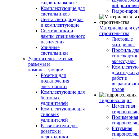
садово-парковые
виброизоляц
Комплектующие для
Гидро-парои
светильников
Лента светодиодная
и комплектующие
Материалы для су
Светильники и
строительства
лампы специального
Листовые
назначения
материалы
Уличные
Профиль дл
светильники
гипсокартон
Удлинители, сетевые
аксессуары
разъемы и
Комплекту
комплектующие
для штукату
Розетки для
работ и
подключения
выравниван
электроплит
полов
Комплектующие для
бытовых
Гидроизоляция
удлинителей
Цементная
Комплектующие для
гидроизоляц
силовых
Полимерная
удлинителей
гидроизоляц
Разветвители для
Битумная
розеток и
гидроизоляц
переходники