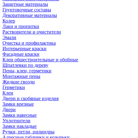
Защитные материалы
Грунтовочные составы
Декоративные материалы
Колер
Лаки и пропитки
Растворители и очистители
Эмали
Очистка и профилактика
Интерьерные краски
Фасадные краски
Клеи общестроительные и обойные
Шпатлевки по дереву
Пены, клеи, герметики
Монтажные пены
Жидкие гвозди
Герметики
Клеи
Двери и скобяные изделия
Замки врезные
Двери
Замки навесные
Уплотнители
Замки накладые
Ручки, петли, цилиндры
Адресные таблички и козырьки