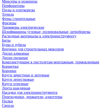
Миксеры и ножницы
Перфораторы
Пилы и плиткорезы
Точила
Фены строительные
Фрезеры
Триммеры электрические
Шлифмашины угловые, полировальные, штроборезы
Расходные материалы к электроинструменту
Биты
Буры и зубила
Венчики для строительных миксеров
Диски алмазные
Диски пильные
Комплектующие к пистолетам монтажным, термоклеевым
Корщетки
Коронки
Круги зачистные и заточные
Круги лепестковые
Круги отрезные
Лента наждачная
Насадки для электроинструмента
Переходники, держатели, адапттеры
Пилки
Сверла