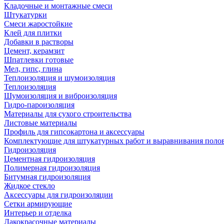
Кладочные и монтажные смеси
Штукатурки
Смеси жаростойкие
Клей для плитки
Добавки в растворы
Цемент, керамзит
Шпатлевки готовые
Мел, гипс, глина
Теплоизоляция и шумоизоляция
Теплоизоляция
Шумоизоляция и виброизоляция
Гидро-пароизоляция
Материалы для сухого строительства
Листовые материалы
Профиль для гипсокартона и аксессуары
Комплектующие для штукатурных работ и выравнивания поло
Гидроизоляция
Цементная гидроизоляция
Полимерная гидроизоляция
Битумная гидроизоляция
Жидкое стекло
Аксессуары для гидроизоляции
Сетки армирующие
Интерьер и отделка
Лакокрасочные материалы