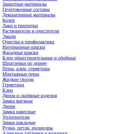
Защитные материалы
Грунтовочные составы
Декоративные материалы
Колер
Лаки и пропитки
Растворители и очистители
Эмали
Очистка и профилактика
Интерьерные краски
Фасадные краски
Клеи общестроительные и обойные
Шпатлевки по дереву
Пены, клеи, герметики
Монтажные пены
Жидкие гвозди
Герметики
Клеи
Двери и скобяные изделия
Замки врезные
Двери
Замки навесные
Уплотнители
Замки накладые
Ручки, петли, цилиндры
Адресные таблички и козырьки