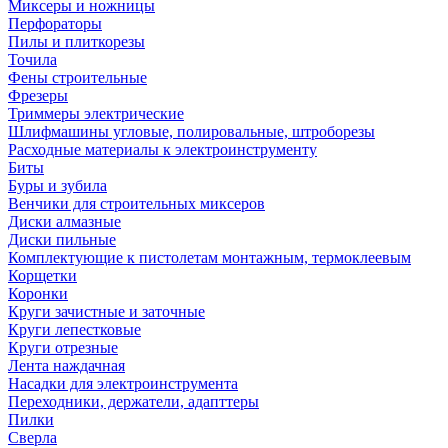
Миксеры и ножницы
Перфораторы
Пилы и плиткорезы
Точила
Фены строительные
Фрезеры
Триммеры электрические
Шлифмашины угловые, полировальные, штроборезы
Расходные материалы к электроинструменту
Биты
Буры и зубила
Венчики для строительных миксеров
Диски алмазные
Диски пильные
Комплектующие к пистолетам монтажным, термоклеевым
Корщетки
Коронки
Круги зачистные и заточные
Круги лепестковые
Круги отрезные
Лента наждачная
Насадки для электроинструмента
Переходники, держатели, адапттеры
Пилки
Сверла