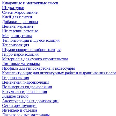
Кладочные и монтажные смеси
Штукатурки
Смеси жаростойкие
Клей для плитки
Добавки в растворы
Цемент, керамзит
Шпатлевки готовые
Мел, гипс, глина
Теплоизоляция и шумоизоляция
Теплоизоляция
Шумоизоляция и виброизоляция
Гидро-пароизоляция
Материалы для сухого строительства
Листовые материалы
Профиль для гипсокартона и аксессуары
Комплектующие для штукатурных работ и выравнивания поло
Гидроизоляция
Цементная гидроизоляция
Полимерная гидроизоляция
Битумная гидроизоляция
Жидкое стекло
Аксессуары для гидроизоляции
Сетки армирующие
Интерьер и отделка
Лакокрасочные материалы