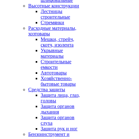
шлифовальные
Высотные конструкции
Лестницы
строительные
Стремянки
Расходные материалы,
хозтовары
Мешки, стрейч,
скотч, изолента
Укрывные
материалы
Строительные
емкости
Автотовары
Хозяйственно-
бытовые товары
Средства защиты
Защита лица, глаз,
головы
Защита органов
дыхания
Защита органов
слуха
Защита рук и ног
Бензоинструмент и