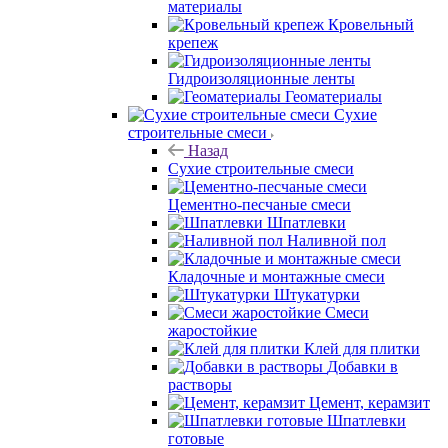
материалы
Кровельный
крепеж
Гидроизоляционные ленты
Геоматериалы
Сухие
строительные смеси
Назад
Сухие строительные смеси
Цементно-песчаные смеси
Шпатлевки
Наливной пол
Кладочные и монтажные смеси
Штукатурки
Смеси
жаростойкие
Клей для плитки
Добавки в
растворы
Цемент, керамзит
Шпатлевки
готовые