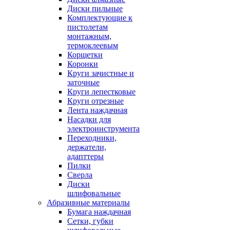
Диски пильные
Комплектующие к
пистолетам
монтажным,
термоклеевым
Корщетки
Коронки
Круги зачистные и
заточные
Круги лепестковые
Круги отрезные
Лента наждачная
Насадки для
электроинструмента
Переходники,
держатели,
адапттеры
Пилки
Сверла
Диски
шлифовальные
Абразивные материалы
Бумага наждачная
Сетки, губки