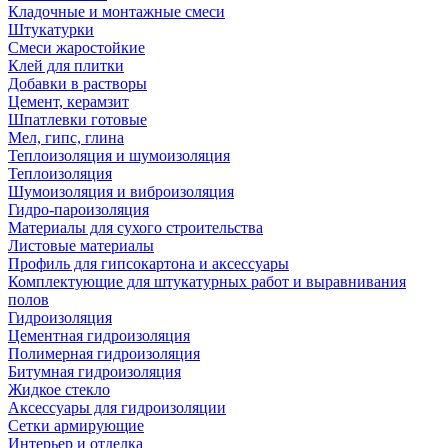
Кладочные и монтажные смеси
Штукатурки
Смеси жаростойкие
Клей для плитки
Добавки в растворы
Цемент, керамзит
Шпатлевки готовые
Мел, гипс, глина
Теплоизоляция и шумоизоляция
Теплоизоляция
Шумоизоляция и виброизоляция
Гидро-пароизоляция
Материалы для сухого строительства
Листовые материалы
Профиль для гипсокартона и аксессуары
Комплектующие для штукатурных работ и выравнивания
полов
Гидроизоляция
Цементная гидроизоляция
Полимерная гидроизоляция
Битумная гидроизоляция
Жидкое стекло
Аксессуары для гидроизоляции
Сетки армирующие
Интерьер и отделка