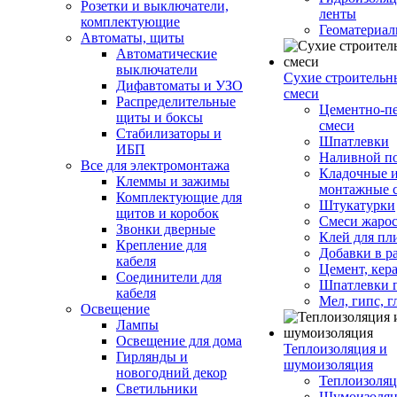
Розетки и выключатели,
ленты
комплектующие
Геоматериа
Автоматы, щиты
Автоматические
выключатели
Сухие строительн
Дифавтоматы и УЗО
смеси
Распределительные
Цементно-п
щиты и боксы
смеси
Стабилизаторы и
Шпатлевки
ИБП
Наливной п
Все для электромонтажа
Кладочные 
Клеммы и зажимы
монтажные 
Комплектующие для
Штукатурки
щитов и коробок
Смеси жаро
Звонки дверные
Клей для пл
Крепление для
Добавки в р
кабеля
Цемент, кер
Соединители для
Шпатлевки 
кабеля
Мел, гипс, г
Освещение
Лампы
Освещение для дома
Теплоизоляция и
Гирлянды и
шумоизоляция
новогодний декор
Теплоизоляц
Светильники
Шумоизоляц