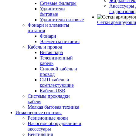
Жидкое стек
Сетевые фильтры
Аксессуары 
Удлинители
гидроизоля
бытовые
Удлинители силовые
Сетки армирующи
Фонари и элементы
питания
Фонари
Элементы питания
Кабель и провод
Витая пара
Телевизионный
кабель
Силовой кабель и
провод
СИП кабель и
комплектующие
Кабель USB
Системы прокладки
кабеля
Мелкая бытовая техника
Инженерные системы
Ревизионные люки
Насосное оборудование и
аксессуары
Вентиляция