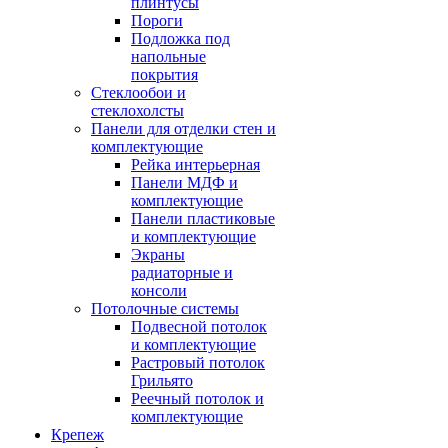
плинтусы
Пороги
Подложка под
напольные
покрытия
Стеклообои и
стеклохолсты
Панели для отделки стен и
комплектующие
Рейка интерьерная
Панели МДФ и
комплектующие
Панели пластиковые
и комплектующие
Экраны
радиаторные и
консоли
Потолочные системы
Подвесной потолок
и комплектующие
Растровый потолок
Грильято
Реечный потолок и
комплектующие
Крепеж