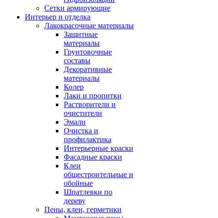
Сетки армирующие
Интерьер и отделка
Лакокрасочные материалы
Защитные
материалы
Грунтовочные
составы
Декоративные
материалы
Колер
Лаки и пропитки
Растворители и
очистители
Эмали
Очистка и
профилактика
Интерьерные краски
Фасадные краски
Клеи
общестроительные и
обойные
Шпатлевки по
дереву
Пены, клеи, герметики