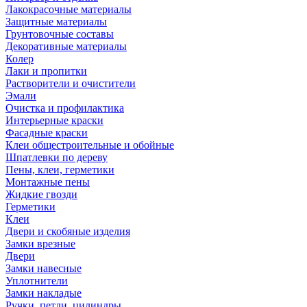
Лакокрасочные материалы
Защитные материалы
Грунтовочные составы
Декоративные материалы
Колер
Лаки и пропитки
Растворители и очистители
Эмали
Очистка и профилактика
Интерьерные краски
Фасадные краски
Клеи общестроительные и обойные
Шпатлевки по дереву
Пены, клеи, герметики
Монтажные пены
Жидкие гвозди
Герметики
Клеи
Двери и скобяные изделия
Замки врезные
Двери
Замки навесные
Уплотнители
Замки накладые
Ручки, петли, цилиндры