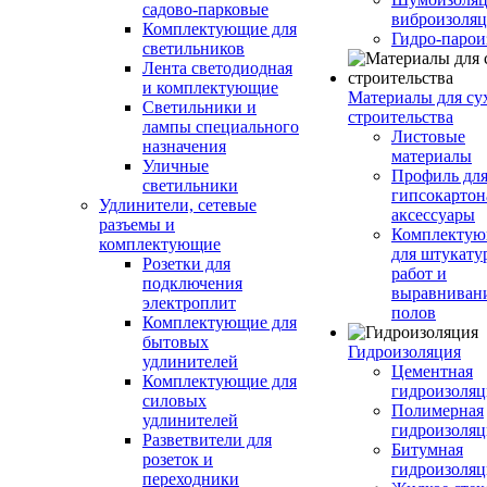
садово-парковые
виброизоляц
Комплектующие для
Гидро-парои
светильников
Лента светодиодная
и комплектующие
Материалы для су
Светильники и
строительства
лампы специального
Листовые
назначения
материалы
Уличные
Профиль дл
светильники
гипсокартон
Удлинители, сетевые
аксессуары
разъемы и
Комплекту
комплектующие
для штукату
Розетки для
работ и
подключения
выравниван
электроплит
полов
Комплектующие для
бытовых
Гидроизоляция
удлинителей
Цементная
Комплектующие для
гидроизоляц
силовых
Полимерная
удлинителей
гидроизоляц
Разветвители для
Битумная
розеток и
гидроизоляц
переходники