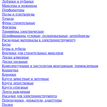
Лобзики и рубанки
Миксеры и ножницы
Перфораторы
Пилы и плиткорезы
Точила
Фены строительные
Фрезеры
Триммеры электрические
Шлифмашины угловые, полировальные, штроборезы
Расходные материалы к электроинструменту
Биты
Буры и зубила
Венчики для строительных миксеров
Диски алмазные
Диски пильные
Комплектующие к пистолетам монтажным, термоклеевым
Корщетки
Коронки
Круги зачистные и заточные
Круги лепестковые
Круги отрезные
Лента наждачная
Насадки для электроинструмента
Переходники, держатели, адапттеры
Пилки