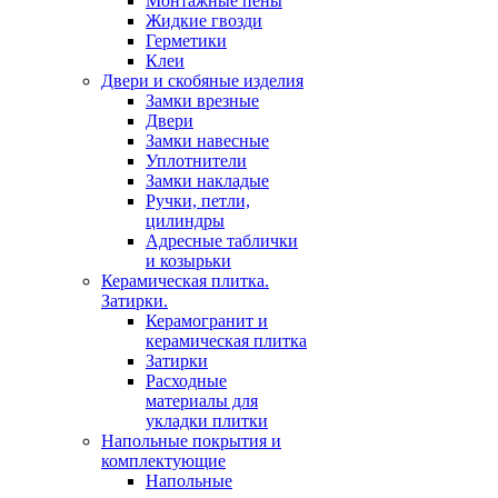
Монтажные пены
Жидкие гвозди
Герметики
Клеи
Двери и скобяные изделия
Замки врезные
Двери
Замки навесные
Уплотнители
Замки накладые
Ручки, петли,
цилиндры
Адресные таблички
и козырьки
Керамическая плитка.
Затирки.
Керамогранит и
керамическая плитка
Затирки
Расходные
материалы для
укладки плитки
Напольные покрытия и
комплектующие
Напольные