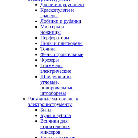
Дрели и шуруповерт
Краскопульты и
граверы
Лобзики и рубанки
Миксеры и
ножницы
Перфораторы
Пилы и плиткорезы
Точила
Фены строительные
Фрезеры
Триммеры
электрические
Шлифмашины
угловые,
полировальные,
штроборезы
Расходные материалы к
электроинструменту
Биты
Буры и зубила
Венчики для
строительных
миксеров
Диски алмазные