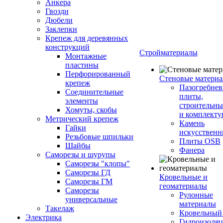
Анкера
Гвозди
Дюбели
Заклепки
Крепеж для деревянных
конструкций
Стройматериалы
Монтажные
пластины
Перфорированный
Стеновые матери
крепеж
Пазогребне
Соединительные
плиты,
элементы
строительны
Хомуты, скобы
и комплект
Метрический крепеж
Камень
Гайки
искусствен
Резьбовые шпильки
Плиты OSB
Шайбы
Фанера
Саморезы и шурупы
Саморезы "клопы"
Саморезы ГД
Кровельные и
Саморезы ГМ
геоматериалы
Саморезы
Рулонные
универсальные
материалы
Такелаж
Кровельный
Электрика
Гидроизоля