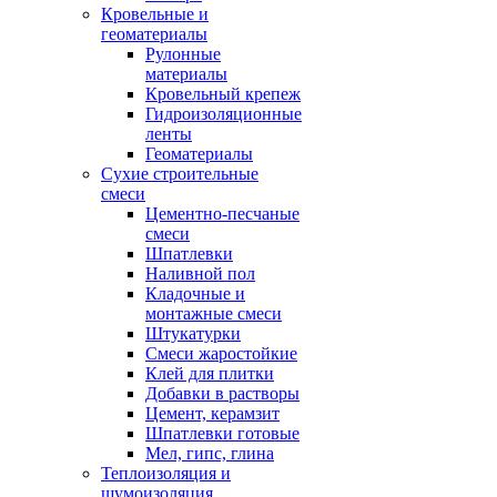
Кровельные и
геоматериалы
Рулонные
материалы
Кровельный крепеж
Гидроизоляционные
ленты
Геоматериалы
Сухие строительные
смеси
Цементно-песчаные
смеси
Шпатлевки
Наливной пол
Кладочные и
монтажные смеси
Штукатурки
Смеси жаростойкие
Клей для плитки
Добавки в растворы
Цемент, керамзит
Шпатлевки готовые
Мел, гипс, глина
Теплоизоляция и
шумоизоляция