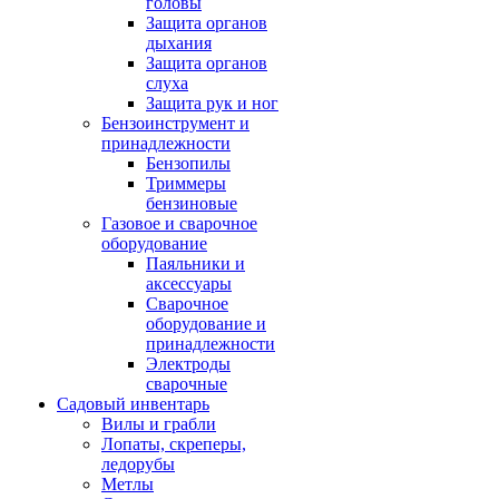
головы
Защита органов
дыхания
Защита органов
слуха
Защита рук и ног
Бензоинструмент и
принадлежности
Бензопилы
Триммеры
бензиновые
Газовое и сварочное
оборудование
Паяльники и
аксессуары
Сварочное
оборудование и
принадлежности
Электроды
сварочные
Садовый инвентарь
Вилы и грабли
Лопаты, скреперы,
ледорубы
Метлы