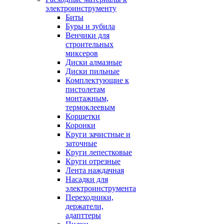
электроинструменту
Биты
Буры и зубила
Венчики для
строительных
миксеров
Диски алмазные
Диски пильные
Комплектующие к
пистолетам
монтажным,
термоклеевым
Корщетки
Коронки
Круги зачистные и
заточные
Круги лепестковые
Круги отрезные
Лента наждачная
Насадки для
электроинструмента
Переходники,
держатели,
адапттеры