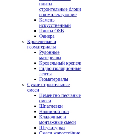
плиты,
строительные блоки
и комплектующие
Камень
искусственный
Плиты OSB
Фанера
Кровельные и
геоматериалы
Рулонные
материалы
Кровельный крепеж
Гидроизоляционные
ленты
Геоматериалы
Сухие строительные
смеси
Цементно-песчаные
смеси
Шпатлевки
Наливной пол
Кладочные и
монтажные смеси
Штукатурки
Смеси жаростойкие