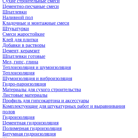
Сухие строительные смеси
Цементно-песчаные смеси
Шпатлевки
Наливной пол
Кладочные и монтажные смеси
Штукатурки
Смеси жаростойкие
Клей для плитки
Добавки в растворы
Цемент, керамзит
Шпатлевки готовые
Мел, гипс, глина
Теплоизоляция и шумоизоляция
Теплоизоляция
Шумоизоляция и виброизоляция
Гидро-пароизоляция
Материалы для сухого строительства
Листовые материалы
Профиль для гипсокартона и аксессуары
Комплектующие для штукатурных работ и выравнивания
полов
Гидроизоляция
Цементная гидроизоляция
Полимерная гидроизоляция
Битумная гидроизоляция