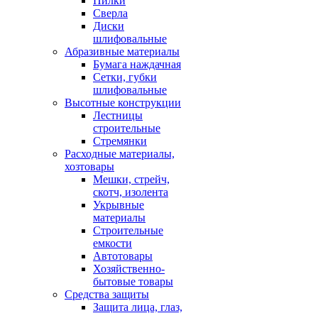
Пилки
Сверла
Диски
шлифовальные
Абразивные материалы
Бумага наждачная
Сетки, губки
шлифовальные
Высотные конструкции
Лестницы
строительные
Стремянки
Расходные материалы,
хозтовары
Мешки, стрейч,
скотч, изолента
Укрывные
материалы
Строительные
емкости
Автотовары
Хозяйственно-
бытовые товары
Средства защиты
Защита лица, глаз,