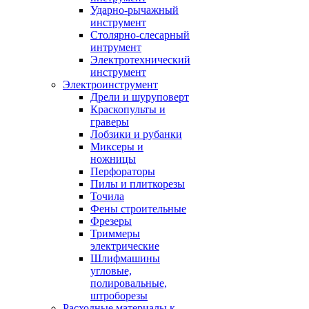
Ударно-рычажный
инструмент
Столярно-слесарный
интрумент
Электротехнический
инструмент
Электроинструмент
Дрели и шуруповерт
Краскопульты и
граверы
Лобзики и рубанки
Миксеры и
ножницы
Перфораторы
Пилы и плиткорезы
Точила
Фены строительные
Фрезеры
Триммеры
электрические
Шлифмашины
угловые,
полировальные,
штроборезы
Расходные материалы к