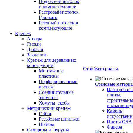
Подвесной потолок
и комплектующие
Растровый потолок
Грильято
Реечный потолок и
комплектующие
Крепеж
Анкера
Гвозди
Дюбели
Заклепки
Крепеж для деревянных
конструкций
Стройматериалы
Монтажные
пластины
Перфорированный
Стеновые матери
крепеж
Пазогребне
Соединительные
плиты,
элементы
строительны
Хомуты, скобы
и комплект
Метрический крепеж
Камень
Гайки
искусствен
Резьбовые шпильки
Плиты OSB
Шайбы
Фанера
Саморезы и шурупы