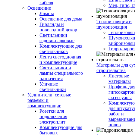
кабеля
Мел, гипс, г
Освещение
Лампы
Освещение для дома
Теплоизоляция и
Гирлянды и
шумоизоляция
новогодний декор
Теплоизоляц
Светильники
Шумоизоляц
садово-парковые
виброизоляц
Комплектующие для
Гидро-парои
светильников
Лента светодиодная
и комплектующие
Материалы для су
Светильники и
строительства
лампы специального
Листовые
назначения
материалы
Уличные
Профиль дл
светильники
гипсокартон
Удлинители, сетевые
аксессуары
разъемы и
Комплекту
комплектующие
для штукату
Розетки для
работ и
подключения
выравниван
электроплит
полов
Комплектующие для
бытовых