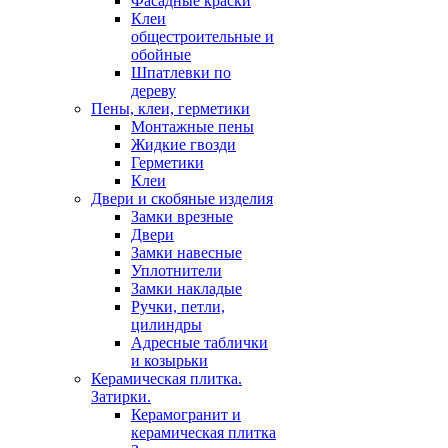
Фасадные краски
Клеи
общестроительные и
обойные
Шпатлевки по
дереву
Пены, клеи, герметики
Монтажные пены
Жидкие гвозди
Герметики
Клеи
Двери и скобяные изделия
Замки врезные
Двери
Замки навесные
Уплотнители
Замки накладые
Ручки, петли,
цилиндры
Адресные таблички
и козырьки
Керамическая плитка.
Затирки.
Керамогранит и
керамическая плитка