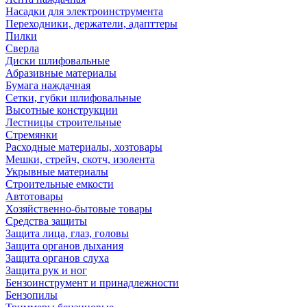
Насадки для электроинструмента
Переходники, держатели, адапттеры
Пилки
Сверла
Диски шлифовальные
Абразивные материалы
Бумага наждачная
Сетки, губки шлифовальные
Высотные конструкции
Лестницы строительные
Стремянки
Расходные материалы, хозтовары
Мешки, стрейч, скотч, изолента
Укрывные материалы
Строительные емкости
Автотовары
Хозяйственно-бытовые товары
Средства защиты
Защита лица, глаз, головы
Защита органов дыхания
Защита органов слуха
Защита рук и ног
Бензоинструмент и принадлежности
Бензопилы