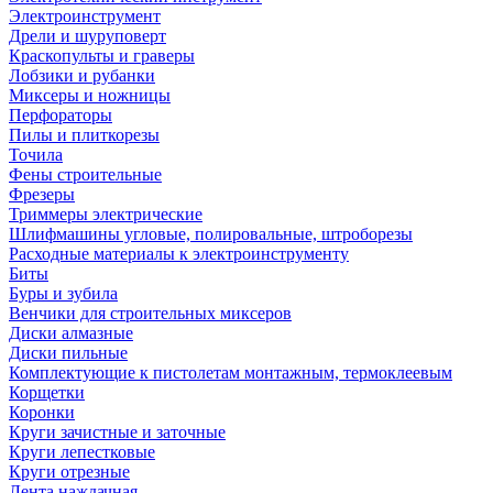
Электроинструмент
Дрели и шуруповерт
Краскопульты и граверы
Лобзики и рубанки
Миксеры и ножницы
Перфораторы
Пилы и плиткорезы
Точила
Фены строительные
Фрезеры
Триммеры электрические
Шлифмашины угловые, полировальные, штроборезы
Расходные материалы к электроинструменту
Биты
Буры и зубила
Венчики для строительных миксеров
Диски алмазные
Диски пильные
Комплектующие к пистолетам монтажным, термоклеевым
Корщетки
Коронки
Круги зачистные и заточные
Круги лепестковые
Круги отрезные
Лента наждачная