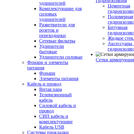
Гидроизоляция
удлинителей
Цементная
Комплектующие для
гидроизоляц
силовых
Полимерная
удлинителей
гидроизоляц
Разветвители для
Битумная
розеток и
гидроизоляц
переходники
Жидкое стек
Сетевые фильтры
Аксессуары 
Удлинители
гидроизоля
бытовые
Удлинители силовые
Сетки армирующи
Фонари и элементы
питания
Фонари
Элементы питания
Кабель и провод
Витая пара
Телевизионный
кабель
Силовой кабель и
провод
СИП кабель и
комплектующие
Кабель USB
Системы прокладки