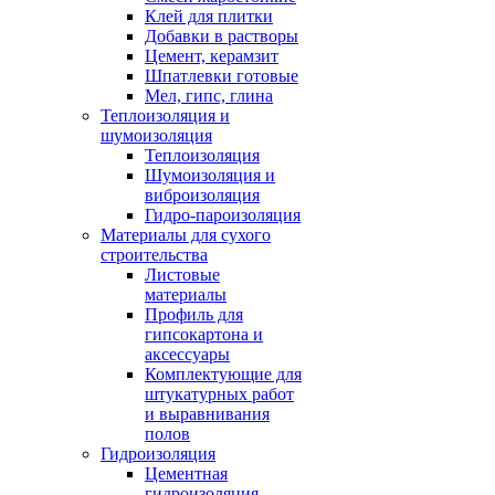
Клей для плитки
Добавки в растворы
Цемент, керамзит
Шпатлевки готовые
Мел, гипс, глина
Теплоизоляция и
шумоизоляция
Теплоизоляция
Шумоизоляция и
виброизоляция
Гидро-пароизоляция
Материалы для сухого
строительства
Листовые
материалы
Профиль для
гипсокартона и
аксессуары
Комплектующие для
штукатурных работ
и выравнивания
полов
Гидроизоляция
Цементная
гидроизоляция