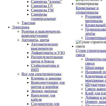
Саморезы "клопы"
Саморезы ГД
Кровельные и
Саморезы ГМ
геоматериалы
Саморезы
Рулонные
универсальные
материалы
Такелаж
Кровельный
Электрика
Гидроизоля
Розетки и выключатели,
ленты
комплектующие
Геоматериа
Автоматы, щиты
Автоматические
выключатели
Сухие строительн
Дифавтоматы и УЗО
смеси
Распределительные
Цементно-п
щиты и боксы
смеси
Стабилизаторы и
Шпатлевки
ИБП
Наливной п
Все для электромонтажа
Кладочные 
Клеммы и зажимы
монтажные 
Комплектующие для
Штукатурки
щитов и коробок
Смеси жаро
Звонки дверные
Клей для пл
Крепление для
Добавки в р
кабеля
Цемент, кер
Соединители для
Шпатлевки 