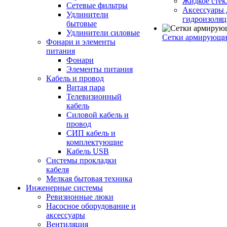
Жидкое стек
Сетевые фильтры
Аксессуары 
Удлинители
гидроизоля
бытовые
Удлинители силовые
Сетки армирующи
Фонари и элементы
питания
Фонари
Элементы питания
Кабель и провод
Витая пара
Телевизионный
кабель
Силовой кабель и
провод
СИП кабель и
комплектующие
Кабель USB
Системы прокладки
кабеля
Мелкая бытовая техника
Инженерные системы
Ревизионные люки
Насосное оборудование и
аксессуары
Вентиляция