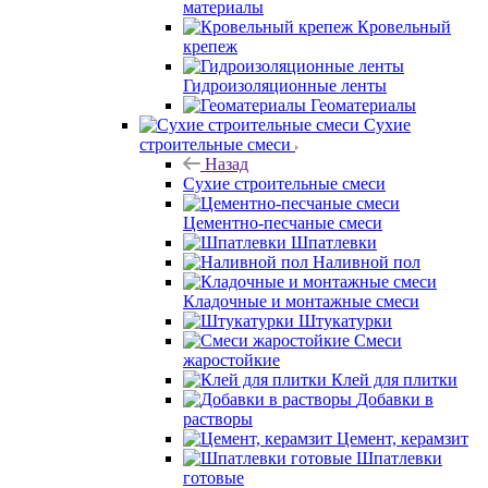
материалы
Кровельный
крепеж
Гидроизоляционные ленты
Геоматериалы
Сухие
строительные смеси
Назад
Сухие строительные смеси
Цементно-песчаные смеси
Шпатлевки
Наливной пол
Кладочные и монтажные смеси
Штукатурки
Смеси
жаростойкие
Клей для плитки
Добавки в
растворы
Цемент, керамзит
Шпатлевки
готовые