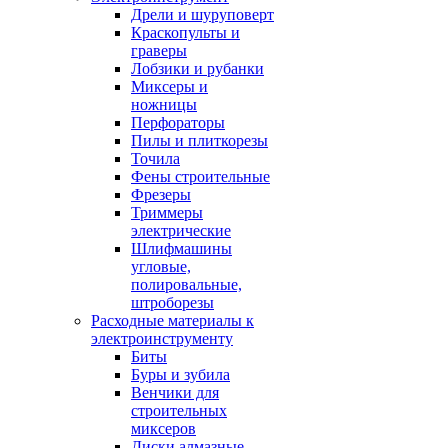
Дрели и шуруповерт
Краскопульты и
граверы
Лобзики и рубанки
Миксеры и
ножницы
Перфораторы
Пилы и плиткорезы
Точила
Фены строительные
Фрезеры
Триммеры
электрические
Шлифмашины
угловые,
полировальные,
штроборезы
Расходные материалы к
электроинструменту
Биты
Буры и зубила
Венчики для
строительных
миксеров
Диски алмазные