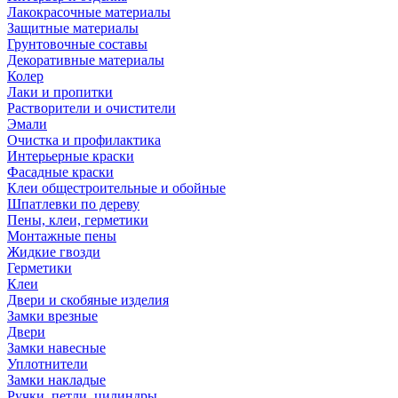
Лакокрасочные материалы
Защитные материалы
Грунтовочные составы
Декоративные материалы
Колер
Лаки и пропитки
Растворители и очистители
Эмали
Очистка и профилактика
Интерьерные краски
Фасадные краски
Клеи общестроительные и обойные
Шпатлевки по дереву
Пены, клеи, герметики
Монтажные пены
Жидкие гвозди
Герметики
Клеи
Двери и скобяные изделия
Замки врезные
Двери
Замки навесные
Уплотнители
Замки накладые
Ручки, петли, цилиндры