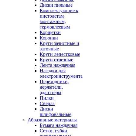
Диски пильные
Комплектующие к
пистолетам
монтажным,
термоклеевым
Корщетки
Коронки
Круги зачистные и
заточные
Круги лепестковые
Круги отрезные
Лента наждачная
Насадки для
электроинструмента
Переходники,
держатели,
адапттеры
Пилки
Сверла
Диски
шлифовальные
Абразивные материалы
Бумага наждачная
Сетки, губки