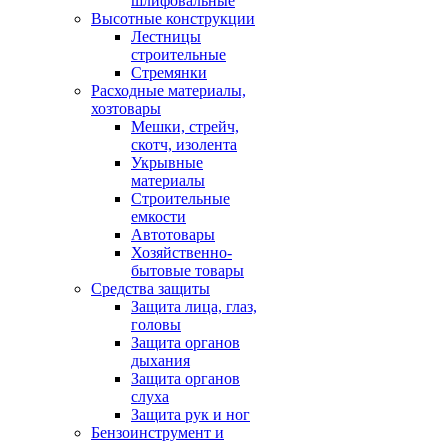
шлифовальные
Высотные конструкции
Лестницы
строительные
Стремянки
Расходные материалы,
хозтовары
Мешки, стрейч,
скотч, изолента
Укрывные
материалы
Строительные
емкости
Автотовары
Хозяйственно-
бытовые товары
Средства защиты
Защита лица, глаз,
головы
Защита органов
дыхания
Защита органов
слуха
Защита рук и ног
Бензоинструмент и