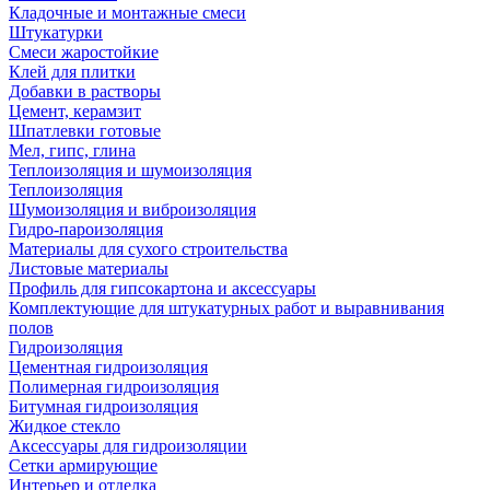
Кладочные и монтажные смеси
Штукатурки
Смеси жаростойкие
Клей для плитки
Добавки в растворы
Цемент, керамзит
Шпатлевки готовые
Мел, гипс, глина
Теплоизоляция и шумоизоляция
Теплоизоляция
Шумоизоляция и виброизоляция
Гидро-пароизоляция
Материалы для сухого строительства
Листовые материалы
Профиль для гипсокартона и аксессуары
Комплектующие для штукатурных работ и выравнивания
полов
Гидроизоляция
Цементная гидроизоляция
Полимерная гидроизоляция
Битумная гидроизоляция
Жидкое стекло
Аксессуары для гидроизоляции
Сетки армирующие
Интерьер и отделка