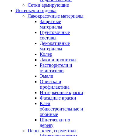
Сетки армирующие
Интерьер и отделка
Лакокрасочные материалы
Защитные
материалы
Грунтовочные
составы
Декоративные
материалы
Колер
Лаки и пропитки
Растворители и
очистители
Эмали
Очистка и
профилактика
Интерьерные краски
Фасадные краски
Клеи
общестроительные и
обойные
Шпатлевки по
дереву
Пены, клеи, герметики