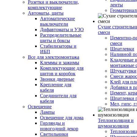
Розетки и выключатели,
ленты
комплектующие
Геоматериа
Автоматы, щиты
Автоматические
выключатели
Сухие строительн
Дифавтоматы и УЗО
смеси
Распределительные
Цементно-п
щиты и боксы
смеси
Стабилизаторы и
Шпатлевки
ИБП
Наливной п
Все для электромонтажа
Кладочные 
Клеммы и зажимы
монтажные 
Комплектующие для
Штукатурки
щитов и коробок
Смеси жаро
Звонки дверные
Клей для пл
Крепление для
Добавки в р
кабеля
Цемент, кер
Соединители для
Шпатлевки 
кабеля
Мел, гипс, г
Освещение
Лампы
Освещение для дома
Теплоизоляция и
Гирлянды и
шумоизоляция
новогодний декор
Теплоизоляц
Светильники
Шумоизоляц