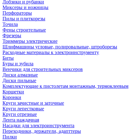
Лобзики и рубанки
Миксеры и ножницы
Перфораторы
Пилы и плиткорезы
Точила
Фены строительные
Фрезеры
Триммеры электрические
Шлифмашины угловые, полировальные, штроборезы
Расходные материалы к электроинструменту
Биты
Буры и зубила
Венчики для строительных миксеров
Диски алмазные
Диски пильные
Комплектующие к пистолетам монтажным, термоклеевым
Корщетки
Коронки
Круги зачистные и заточные
Круги лепестковые
Круги отрезные
Лента наждачная
Насадки для электроинструмента
Переходники, держатели, адапттеры
Пилки