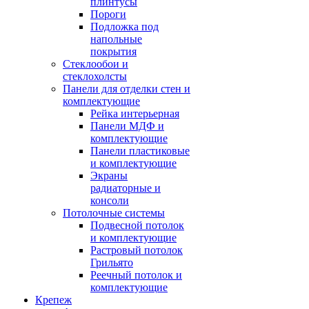
плинтусы
Пороги
Подложка под
напольные
покрытия
Стеклообои и
стеклохолсты
Панели для отделки стен и
комплектующие
Рейка интерьерная
Панели МДФ и
комплектующие
Панели пластиковые
и комплектующие
Экраны
радиаторные и
консоли
Потолочные системы
Подвесной потолок
и комплектующие
Растровый потолок
Грильято
Реечный потолок и
комплектующие
Крепеж