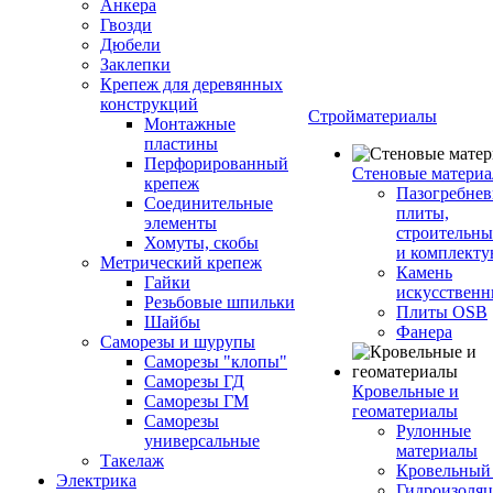
Анкера
Гвозди
Дюбели
Заклепки
Крепеж для деревянных
конструкций
Стройматериалы
Монтажные
пластины
Перфорированный
Стеновые матери
крепеж
Пазогребне
Соединительные
плиты,
элементы
строительны
Хомуты, скобы
и комплект
Метрический крепеж
Камень
Гайки
искусствен
Резьбовые шпильки
Плиты OSB
Шайбы
Фанера
Саморезы и шурупы
Саморезы "клопы"
Саморезы ГД
Кровельные и
Саморезы ГМ
геоматериалы
Саморезы
Рулонные
универсальные
материалы
Такелаж
Кровельный
Электрика
Гидроизоля