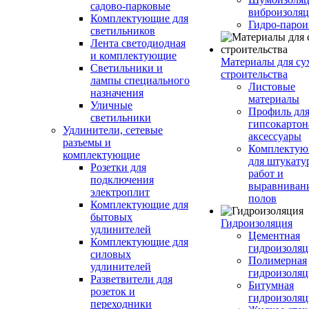
садово-парковые
виброизоляц
Комплектующие для
Гидро-парои
светильников
Лента светодиодная
и комплектующие
Материалы для су
Светильники и
строительства
лампы специального
Листовые
назначения
материалы
Уличные
Профиль дл
светильники
гипсокартон
Удлинители, сетевые
аксессуары
разъемы и
Комплекту
комплектующие
для штукату
Розетки для
работ и
подключения
выравниван
электроплит
полов
Комплектующие для
бытовых
Гидроизоляция
удлинителей
Цементная
Комплектующие для
гидроизоляц
силовых
Полимерная
удлинителей
гидроизоляц
Разветвители для
Битумная
розеток и
гидроизоляц
переходники