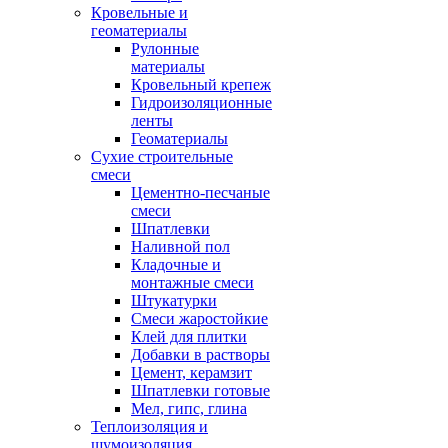
Кровельные и
геоматериалы
Рулонные
материалы
Кровельный крепеж
Гидроизоляционные
ленты
Геоматериалы
Сухие строительные
смеси
Цементно-песчаные
смеси
Шпатлевки
Наливной пол
Кладочные и
монтажные смеси
Штукатурки
Смеси жаростойкие
Клей для плитки
Добавки в растворы
Цемент, керамзит
Шпатлевки готовые
Мел, гипс, глина
Теплоизоляция и
шумоизоляция