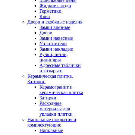
Монтажные пены
Жидкие гвозди
Герметики
Клеи
Двери и скобяные изделия
Замки врезные
Двери
Замки навесные
Уплотнители
Замки накладые
Ручки, петли,
цилиндры
Адресные таблички
и козырьки
Керамическая плитка.
Затирки.
Керамогранит и
керамическая плитка
Затирки
Расходные
материалы для
укладки плитки
Напольные покрытия и
комплектующие
Напольные