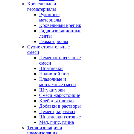
Кровельные и
геоматериалы
Рулонные
материалы
Кровельный крепеж
Гидроизоляционные
ленты
Геоматериалы
Сухие строительные
смеси
Цементно-песчаные
смеси
Шпатлевки
Наливной пол
Кладочные и
монтажные смеси
Штукатурки
Смеси жаростойкие
Клей для плитки
Добавки в растворы
Цемент, керамзит
Шпатлевки готовые
Мел, гипс, глина
Теплоизоляция и
шумоизоляция