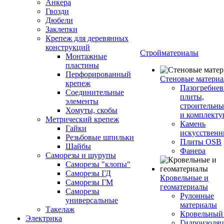
Анкера
Гвозди
Дюбели
Заклепки
Крепеж для деревянных
конструкций
Стройматериалы
Монтажные
пластины
Перфорированный
Стеновые матери
крепеж
Пазогребне
Соединительные
плиты,
элементы
строительны
Хомуты, скобы
и комплект
Метрический крепеж
Камень
Гайки
искусствен
Резьбовые шпильки
Плиты OSB
Шайбы
Фанера
Саморезы и шурупы
Саморезы "клопы"
Саморезы ГД
Кровельные и
Саморезы ГМ
геоматериалы
Саморезы
Рулонные
универсальные
материалы
Такелаж
Кровельный
Электрика
Гидроизоля