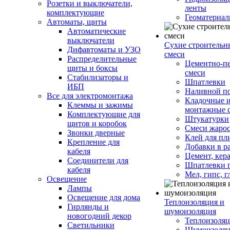
Розетки и выключатели,
ленты
комплектующие
Геоматериа
Автоматы, щиты
Автоматические
выключатели
Сухие строительн
Дифавтоматы и УЗО
смеси
Распределительные
Цементно-п
щиты и боксы
смеси
Стабилизаторы и
Шпатлевки
ИБП
Наливной п
Все для электромонтажа
Кладочные 
Клеммы и зажимы
монтажные 
Комплектующие для
Штукатурки
щитов и коробок
Смеси жаро
Звонки дверные
Клей для пл
Крепление для
Добавки в р
кабеля
Цемент, кер
Соединители для
Шпатлевки 
кабеля
Мел, гипс, г
Освещение
Лампы
Освещение для дома
Теплоизоляция и
Гирлянды и
шумоизоляция
новогодний декор
Теплоизоляц
Светильники
Шумоизоляц