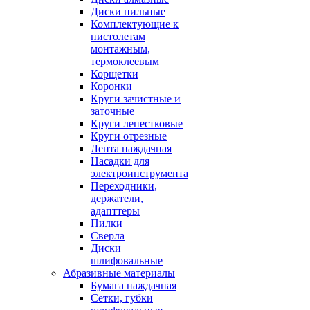
Диски пильные
Комплектующие к
пистолетам
монтажным,
термоклеевым
Корщетки
Коронки
Круги зачистные и
заточные
Круги лепестковые
Круги отрезные
Лента наждачная
Насадки для
электроинструмента
Переходники,
держатели,
адапттеры
Пилки
Сверла
Диски
шлифовальные
Абразивные материалы
Бумага наждачная
Сетки, губки