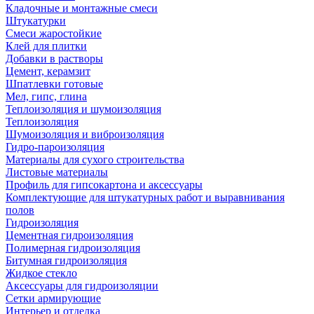
Кладочные и монтажные смеси
Штукатурки
Смеси жаростойкие
Клей для плитки
Добавки в растворы
Цемент, керамзит
Шпатлевки готовые
Мел, гипс, глина
Теплоизоляция и шумоизоляция
Теплоизоляция
Шумоизоляция и виброизоляция
Гидро-пароизоляция
Материалы для сухого строительства
Листовые материалы
Профиль для гипсокартона и аксессуары
Комплектующие для штукатурных работ и выравнивания
полов
Гидроизоляция
Цементная гидроизоляция
Полимерная гидроизоляция
Битумная гидроизоляция
Жидкое стекло
Аксессуары для гидроизоляции
Сетки армирующие
Интерьер и отделка