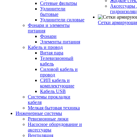
Жидкое стек
Сетевые фильтры
Аксессуары 
Удлинители
гидроизоля
бытовые
Удлинители силовые
Сетки армирующи
Фонари и элементы
питания
Фонари
Элементы питания
Кабель и провод
Витая пара
Телевизионный
кабель
Силовой кабель и
провод
СИП кабель и
комплектующие
Кабель USB
Системы прокладки
кабеля
Мелкая бытовая техника
Инженерные системы
Ревизионные люки
Насосное оборудование и
аксессуары
Вентиляция