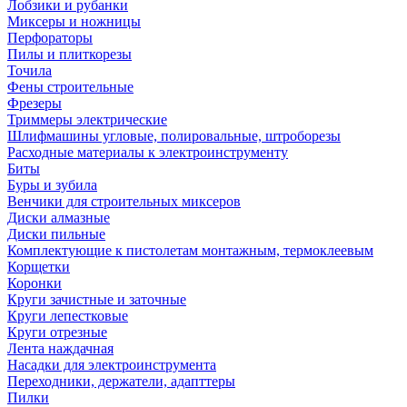
Лобзики и рубанки
Миксеры и ножницы
Перфораторы
Пилы и плиткорезы
Точила
Фены строительные
Фрезеры
Триммеры электрические
Шлифмашины угловые, полировальные, штроборезы
Расходные материалы к электроинструменту
Биты
Буры и зубила
Венчики для строительных миксеров
Диски алмазные
Диски пильные
Комплектующие к пистолетам монтажным, термоклеевым
Корщетки
Коронки
Круги зачистные и заточные
Круги лепестковые
Круги отрезные
Лента наждачная
Насадки для электроинструмента
Переходники, держатели, адапттеры
Пилки