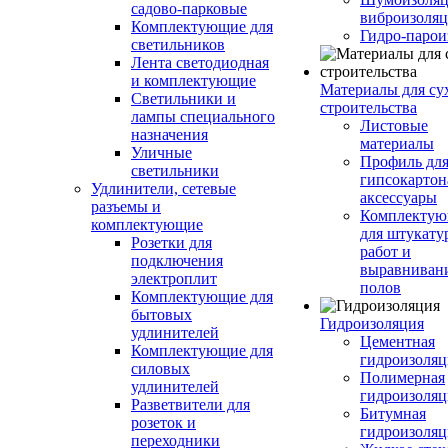
садово-парковые
виброизоляц
Комплектующие для
Гидро-парои
светильников
Лента светодиодная
и комплектующие
Материалы для су
Светильники и
строительства
лампы специального
Листовые
назначения
материалы
Уличные
Профиль дл
светильники
гипсокартон
Удлинители, сетевые
аксессуары
разъемы и
Комплекту
комплектующие
для штукату
Розетки для
работ и
подключения
выравниван
электроплит
полов
Комплектующие для
бытовых
Гидроизоляция
удлинителей
Цементная
Комплектующие для
гидроизоляц
силовых
Полимерная
удлинителей
гидроизоляц
Разветвители для
Битумная
розеток и
гидроизоляц
переходники