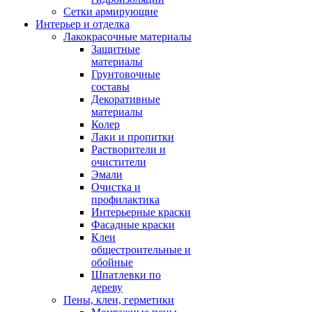
Сетки армирующие
Интерьер и отделка
Лакокрасочные материалы
Защитные
материалы
Грунтовочные
составы
Декоративные
материалы
Колер
Лаки и пропитки
Растворители и
очистители
Эмали
Очистка и
профилактика
Интерьерные краски
Фасадные краски
Клеи
общестроительные и
обойные
Шпатлевки по
дереву
Пены, клеи, герметики