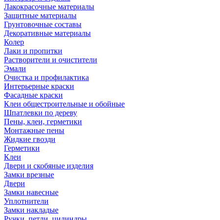
Лакокрасочные материалы
Защитные материалы
Грунтовочные составы
Декоративные материалы
Колер
Лаки и пропитки
Растворители и очистители
Эмали
Очистка и профилактика
Интерьерные краски
Фасадные краски
Клеи общестроительные и обойные
Шпатлевки по дереву
Пены, клеи, герметики
Монтажные пены
Жидкие гвозди
Герметики
Клеи
Двери и скобяные изделия
Замки врезные
Двери
Замки навесные
Уплотнители
Замки накладые
Ручки, петли, цилиндры