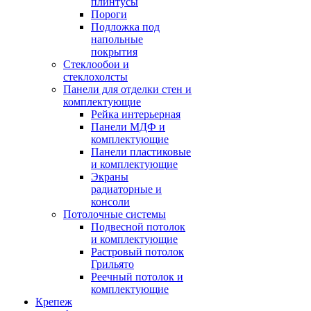
плинтусы
Пороги
Подложка под
напольные
покрытия
Стеклообои и
стеклохолсты
Панели для отделки стен и
комплектующие
Рейка интерьерная
Панели МДФ и
комплектующие
Панели пластиковые
и комплектующие
Экраны
радиаторные и
консоли
Потолочные системы
Подвесной потолок
и комплектующие
Растровый потолок
Грильято
Реечный потолок и
комплектующие
Крепеж