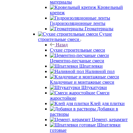
материалы
Кровельный
крепеж
Гидроизоляционные ленты
Геоматериалы
Сухие
строительные смеси
Назад
Сухие строительные смеси
Цементно-песчаные смеси
Шпатлевки
Наливной пол
Кладочные и монтажные смеси
Штукатурки
Смеси
жаростойкие
Клей для плитки
Добавки в
растворы
Цемент, керамзит
Шпатлевки
готовые