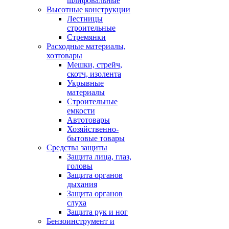
шлифовальные
Высотные конструкции
Лестницы
строительные
Стремянки
Расходные материалы,
хозтовары
Мешки, стрейч,
скотч, изолента
Укрывные
материалы
Строительные
емкости
Автотовары
Хозяйственно-
бытовые товары
Средства защиты
Защита лица, глаз,
головы
Защита органов
дыхания
Защита органов
слуха
Защита рук и ног
Бензоинструмент и