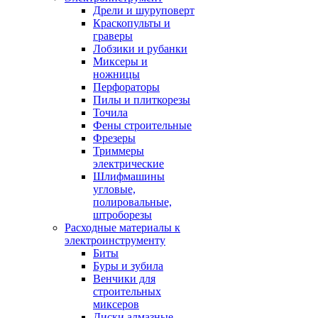
Дрели и шуруповерт
Краскопульты и
граверы
Лобзики и рубанки
Миксеры и
ножницы
Перфораторы
Пилы и плиткорезы
Точила
Фены строительные
Фрезеры
Триммеры
электрические
Шлифмашины
угловые,
полировальные,
штроборезы
Расходные материалы к
электроинструменту
Биты
Буры и зубила
Венчики для
строительных
миксеров
Диски алмазные