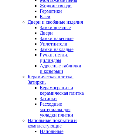
Монтажные пены
Жидкие гвозди
Герметики
Клеи
Двери и скобяные изделия
Замки врезные
Двери
Замки навесные
Уплотнители
Замки накладые
Ручки, петли,
цилиндры
Адресные таблички
и козырьки
Керамическая плитка.
Затирки.
Керамогранит и
керамическая плитка
Затирки
Расходные
материалы для
укладки плитки
Напольные покрытия и
комплектующие
Напольные