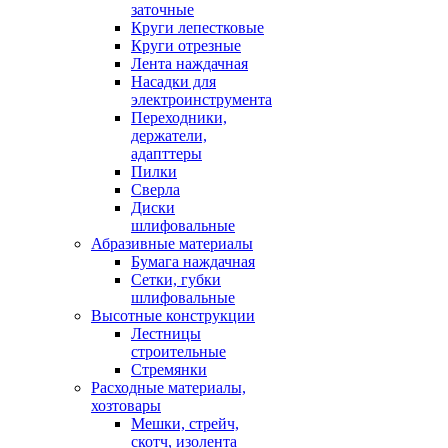
заточные
Круги лепестковые
Круги отрезные
Лента наждачная
Насадки для
электроинструмента
Переходники,
держатели,
адапттеры
Пилки
Сверла
Диски
шлифовальные
Абразивные материалы
Бумага наждачная
Сетки, губки
шлифовальные
Высотные конструкции
Лестницы
строительные
Стремянки
Расходные материалы,
хозтовары
Мешки, стрейч,
скотч, изолента