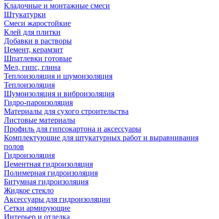
Кладочные и монтажные смеси
Штукатурки
Смеси жаростойкие
Клей для плитки
Добавки в растворы
Цемент, керамзит
Шпатлевки готовые
Мел, гипс, глина
Теплоизоляция и шумоизоляция
Теплоизоляция
Шумоизоляция и виброизоляция
Гидро-пароизоляция
Материалы для сухого строительства
Листовые материалы
Профиль для гипсокартона и аксессуары
Комплектующие для штукатурных работ и выравнивания
полов
Гидроизоляция
Цементная гидроизоляция
Полимерная гидроизоляция
Битумная гидроизоляция
Жидкое стекло
Аксессуары для гидроизоляции
Сетки армирующие
Интерьер и отделка