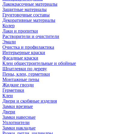
Лакокрасочные материалы
Защитные материалы
Грунтовочные составы
Декоративные материалы
Колер
Лаки и пропитки
Растворители и очистители
Эмали
Очистка и профилактика
Интерьерные краски
Фасадные краски
Клеи общестроительные и обойные
Шпатлевки по дереву
Пены, клеи, герметики
Монтажные пены
Жидкие гвозди
Герметики
Клеи
Двери и скобяные изделия
Замки врезные
Двери
Замки навесные
Уплотнители
Замки накладые
Ручки, петли, цилиндры