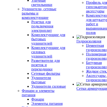
Уличные
Профиль дл
светильники
гипсокартон
Удлинители, сетевые
аксессуары
разъемы и
Комплекту
комплектующие
для штукату
Розетки для
работ и
подключения
выравниван
электроплит
полов
Комплектующие для
бытовых
Гидроизоляция
удлинителей
Цементная
Комплектующие для
гидроизоляц
силовых
Полимерная
удлинителей
гидроизоляц
Разветвители для
Битумная
розеток и
гидроизоляц
переходники
Жидкое стек
Сетевые фильтры
Аксессуары 
Удлинители
гидроизоля
бытовые
Удлинители силовые
Сетки армирующи
Фонари и элементы
питания
Фонари
Элементы питания