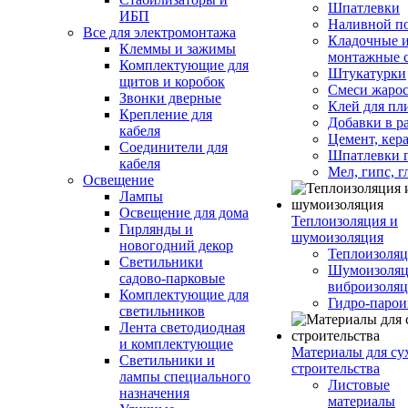
Шпатлевки
ИБП
Наливной п
Все для электромонтажа
Кладочные 
Клеммы и зажимы
монтажные 
Комплектующие для
Штукатурки
щитов и коробок
Смеси жаро
Звонки дверные
Клей для пл
Крепление для
Добавки в р
кабеля
Цемент, кер
Соединители для
Шпатлевки 
кабеля
Мел, гипс, г
Освещение
Лампы
Освещение для дома
Теплоизоляция и
Гирлянды и
шумоизоляция
новогодний декор
Теплоизоляц
Светильники
Шумоизоляц
садово-парковые
виброизоляц
Комплектующие для
Гидро-парои
светильников
Лента светодиодная
и комплектующие
Материалы для су
Светильники и
строительства
лампы специального
Листовые
назначения
материалы