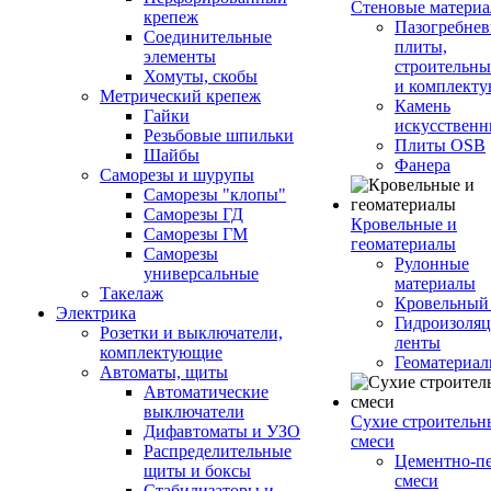
Стеновые матери
крепеж
Пазогребне
Соединительные
плиты,
элементы
строительны
Хомуты, скобы
и комплект
Метрический крепеж
Камень
Гайки
искусствен
Резьбовые шпильки
Плиты OSB
Шайбы
Фанера
Саморезы и шурупы
Саморезы "клопы"
Саморезы ГД
Кровельные и
Саморезы ГМ
геоматериалы
Саморезы
Рулонные
универсальные
материалы
Такелаж
Кровельный
Электрика
Гидроизоля
Розетки и выключатели,
ленты
комплектующие
Геоматериа
Автоматы, щиты
Автоматические
выключатели
Сухие строительн
Дифавтоматы и УЗО
смеси
Распределительные
Цементно-п
щиты и боксы
смеси
Стабилизаторы и