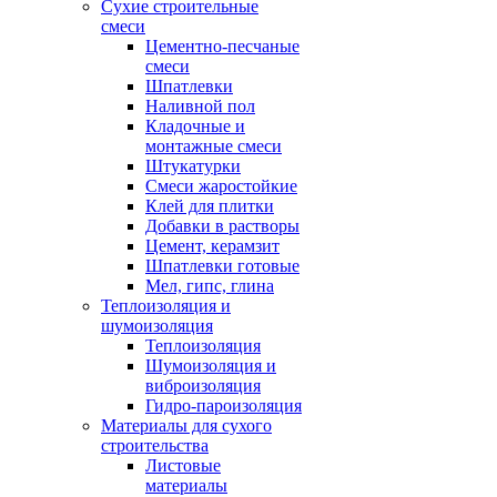
Сухие строительные
смеси
Цементно-песчаные
смеси
Шпатлевки
Наливной пол
Кладочные и
монтажные смеси
Штукатурки
Смеси жаростойкие
Клей для плитки
Добавки в растворы
Цемент, керамзит
Шпатлевки готовые
Мел, гипс, глина
Теплоизоляция и
шумоизоляция
Теплоизоляция
Шумоизоляция и
виброизоляция
Гидро-пароизоляция
Материалы для сухого
строительства
Листовые
материалы