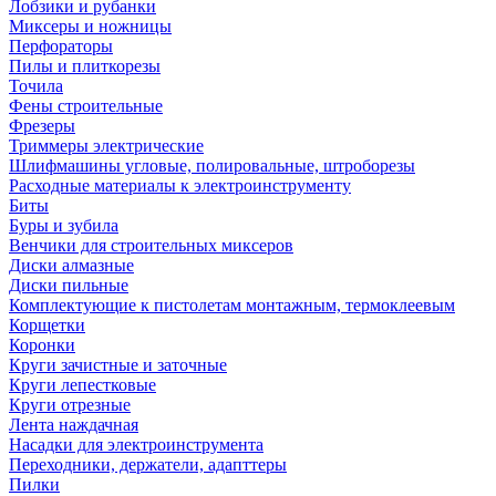
Лобзики и рубанки
Миксеры и ножницы
Перфораторы
Пилы и плиткорезы
Точила
Фены строительные
Фрезеры
Триммеры электрические
Шлифмашины угловые, полировальные, штроборезы
Расходные материалы к электроинструменту
Биты
Буры и зубила
Венчики для строительных миксеров
Диски алмазные
Диски пильные
Комплектующие к пистолетам монтажным, термоклеевым
Корщетки
Коронки
Круги зачистные и заточные
Круги лепестковые
Круги отрезные
Лента наждачная
Насадки для электроинструмента
Переходники, держатели, адапттеры
Пилки