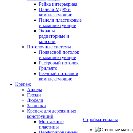
Рейка интерьерная
Панели МДФ и
комплектующие
Панели пластиковые
и комплектующие
Экраны
радиаторные и
консоли
Потолочные системы
Подвесной потолок
и комплектующие
Растровый потолок
Грильято
Реечный потолок и
комплектующие
Крепеж
Анкера
Гвозди
Дюбели
Заклепки
Крепеж для деревянных
конструкций
Стройматериалы
Монтажные
пластины
Перфорированный