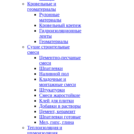
Кровельные и
геоматериалы
Рулонные
материалы
Кровельный крепеж
Гидроизоляционные
ленты
Геоматериалы
Сухие строительные
смеси
Цементно-песчаные
смеси
Шпатлевки
Наливной пол
Кладочные и
монтажные смеси
Штукатурки
Смеси жаростойкие
Клей для плитки
Добавки в растворы
Цемент, керамзит
Шпатлевки готовые
Мел, гипс, глина
Теплоизоляция и
шумоизоляция