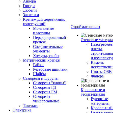
Анкера
Гвозди
Дюбели
Заклепки
Крепеж для деревянных
конструкций
Стройматериалы
Монтажные
пластины
Перфорированный
Стеновые матери
крепеж
Пазогребне
Соединительные
плиты,
элементы
строительны
Хомуты, скобы
и комплект
Метрический крепеж
Камень
Гайки
искусствен
Резьбовые шпильки
Плиты OSB
Шайбы
Фанера
Саморезы и шурупы
Саморезы "клопы"
Саморезы ГД
Кровельные и
Саморезы ГМ
геоматериалы
Саморезы
Рулонные
универсальные
материалы
Такелаж
Кровельный
Электрика
Гидроизоля