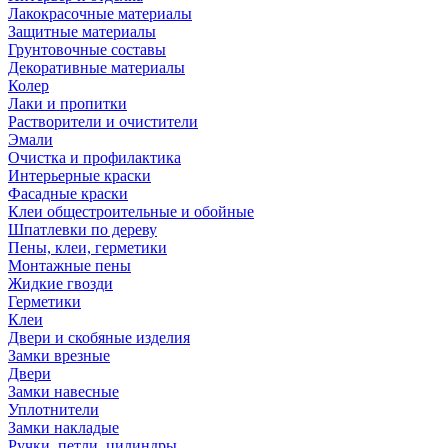
Лакокрасочные материалы
Защитные материалы
Грунтовочные составы
Декоративные материалы
Колер
Лаки и пропитки
Растворители и очистители
Эмали
Очистка и профилактика
Интерьерные краски
Фасадные краски
Клеи общестроительные и обойные
Шпатлевки по дереву
Пены, клеи, герметики
Монтажные пены
Жидкие гвозди
Герметики
Клеи
Двери и скобяные изделия
Замки врезные
Двери
Замки навесные
Уплотнители
Замки накладые
Ручки, петли, цилиндры