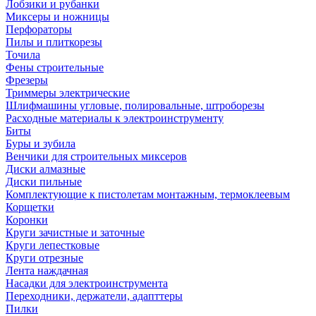
Лобзики и рубанки
Миксеры и ножницы
Перфораторы
Пилы и плиткорезы
Точила
Фены строительные
Фрезеры
Триммеры электрические
Шлифмашины угловые, полировальные, штроборезы
Расходные материалы к электроинструменту
Биты
Буры и зубила
Венчики для строительных миксеров
Диски алмазные
Диски пильные
Комплектующие к пистолетам монтажным, термоклеевым
Корщетки
Коронки
Круги зачистные и заточные
Круги лепестковые
Круги отрезные
Лента наждачная
Насадки для электроинструмента
Переходники, держатели, адапттеры
Пилки