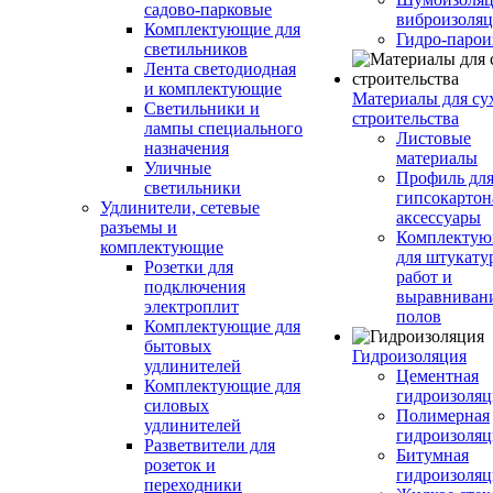
садово-парковые
виброизоляц
Комплектующие для
Гидро-парои
светильников
Лента светодиодная
и комплектующие
Материалы для су
Светильники и
строительства
лампы специального
Листовые
назначения
материалы
Уличные
Профиль дл
светильники
гипсокартон
Удлинители, сетевые
аксессуары
разъемы и
Комплекту
комплектующие
для штукату
Розетки для
работ и
подключения
выравниван
электроплит
полов
Комплектующие для
бытовых
Гидроизоляция
удлинителей
Цементная
Комплектующие для
гидроизоляц
силовых
Полимерная
удлинителей
гидроизоляц
Разветвители для
Битумная
розеток и
гидроизоляц
переходники