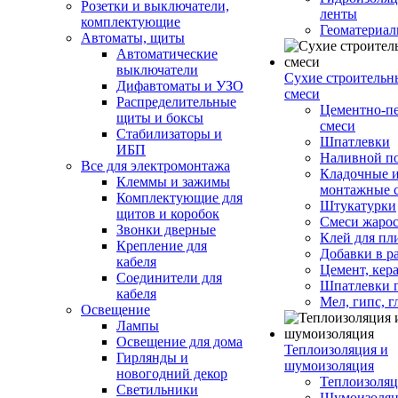
Розетки и выключатели,
ленты
комплектующие
Геоматериа
Автоматы, щиты
Автоматические
выключатели
Сухие строительн
Дифавтоматы и УЗО
смеси
Распределительные
Цементно-п
щиты и боксы
смеси
Стабилизаторы и
Шпатлевки
ИБП
Наливной п
Все для электромонтажа
Кладочные 
Клеммы и зажимы
монтажные 
Комплектующие для
Штукатурки
щитов и коробок
Смеси жаро
Звонки дверные
Клей для пл
Крепление для
Добавки в р
кабеля
Цемент, кер
Соединители для
Шпатлевки 
кабеля
Мел, гипс, г
Освещение
Лампы
Освещение для дома
Теплоизоляция и
Гирлянды и
шумоизоляция
новогодний декор
Теплоизоляц
Светильники
Шумоизоляц