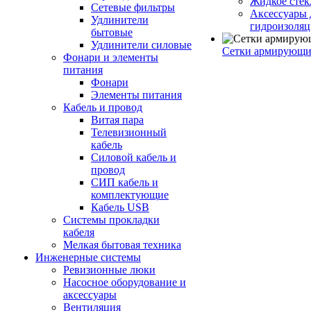
Жидкое стек
Сетевые фильтры
Аксессуары 
Удлинители
гидроизоля
бытовые
Удлинители силовые
Сетки армирующи
Фонари и элементы
питания
Фонари
Элементы питания
Кабель и провод
Витая пара
Телевизионный
кабель
Силовой кабель и
провод
СИП кабель и
комплектующие
Кабель USB
Системы прокладки
кабеля
Мелкая бытовая техника
Инженерные системы
Ревизионные люки
Насосное оборудование и
аксессуары
Вентиляция