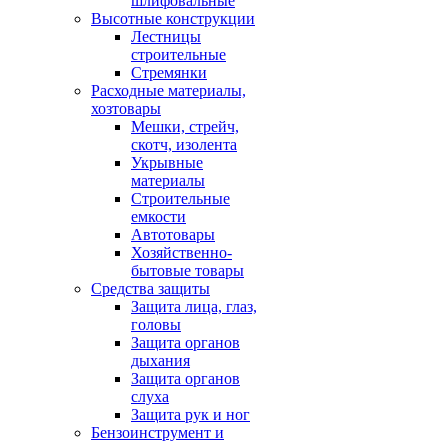
шлифовальные
Высотные конструкции
Лестницы
строительные
Стремянки
Расходные материалы,
хозтовары
Мешки, стрейч,
скотч, изолента
Укрывные
материалы
Строительные
емкости
Автотовары
Хозяйственно-
бытовые товары
Средства защиты
Защита лица, глаз,
головы
Защита органов
дыхания
Защита органов
слуха
Защита рук и ног
Бензоинструмент и