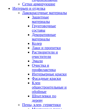
Сетки армирующие
Интерьер и отделка
Лакокрасочные материалы
Защитные
материалы
Грунтовочные
составы
Декоративные
материалы
Колер
Лаки и пропитки
Растворители и
очистители
Эмали
Очистка и
профилактика
Интерьерные краски
Фасадные краски
Клеи
общестроительные и
обойные
Шпатлевки по
дереву
Пены, клеи, герметики