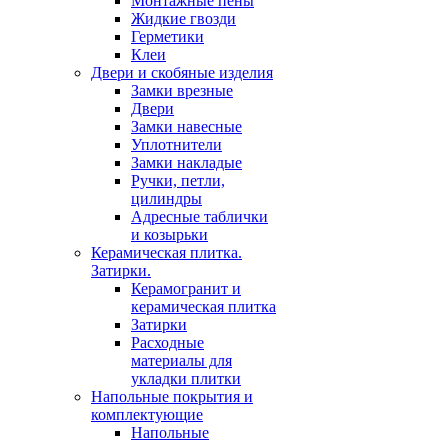
Монтажные пены
Жидкие гвозди
Герметики
Клеи
Двери и скобяные изделия
Замки врезные
Двери
Замки навесные
Уплотнители
Замки накладые
Ручки, петли,
цилиндры
Адресные таблички
и козырьки
Керамическая плитка.
Затирки.
Керамогранит и
керамическая плитка
Затирки
Расходные
материалы для
укладки плитки
Напольные покрытия и
комплектующие
Напольные