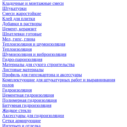
Кладочные и монтажные смеси
Штукатурки
Смеси жаростойкие
Клей для плитки
Добавки в растворы
Цемент, керамзит
Шпатлевки готовые
Мел, гипс, глина
Теплоизоляция и шумоизоляция
Теплоизоляция
Шумоизоляция и виброизоляция
Гидро-пароизоляция
Материалы для сухого строительства
Листовые материалы
Профиль для гипсокартона и аксессуары
Комплектующие для штукатурных работ и выравнивания
полов
Гидроизоляция
Цементная гидроизоляция
Полимерная гидроизоляция
Битумная гидроизоляция
Жидкое стекло
Аксессуары для гидроизоляции
Сетки армирующие
Интерьер и отделка