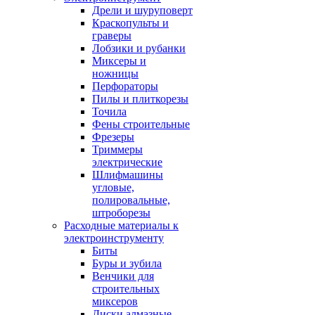
Дрели и шуруповерт
Краскопульты и
граверы
Лобзики и рубанки
Миксеры и
ножницы
Перфораторы
Пилы и плиткорезы
Точила
Фены строительные
Фрезеры
Триммеры
электрические
Шлифмашины
угловые,
полировальные,
штроборезы
Расходные материалы к
электроинструменту
Биты
Буры и зубила
Венчики для
строительных
миксеров
Диски алмазные