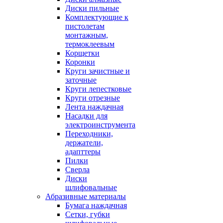
Диски пильные
Комплектующие к
пистолетам
монтажным,
термоклеевым
Корщетки
Коронки
Круги зачистные и
заточные
Круги лепестковые
Круги отрезные
Лента наждачная
Насадки для
электроинструмента
Переходники,
держатели,
адапттеры
Пилки
Сверла
Диски
шлифовальные
Абразивные материалы
Бумага наждачная
Сетки, губки