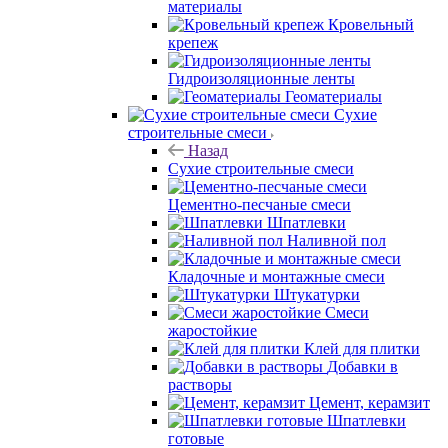
материалы
Кровельный
крепеж
Гидроизоляционные ленты
Геоматериалы
Сухие
строительные смеси
Назад
Сухие строительные смеси
Цементно-песчаные смеси
Шпатлевки
Наливной пол
Кладочные и монтажные смеси
Штукатурки
Смеси
жаростойкие
Клей для плитки
Добавки в
растворы
Цемент, керамзит
Шпатлевки
готовые