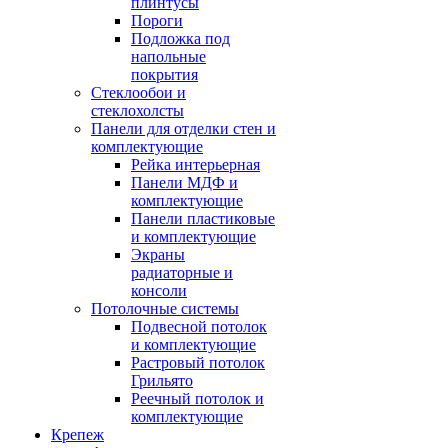
плинтусы
Пороги
Подложка под
напольные
покрытия
Стеклообои и
стеклохолсты
Панели для отделки стен и
комплектующие
Рейка интерьерная
Панели МДФ и
комплектующие
Панели пластиковые
и комплектующие
Экраны
радиаторные и
консоли
Потолочные системы
Подвесной потолок
и комплектующие
Растровый потолок
Грильято
Реечный потолок и
комплектующие
Крепеж