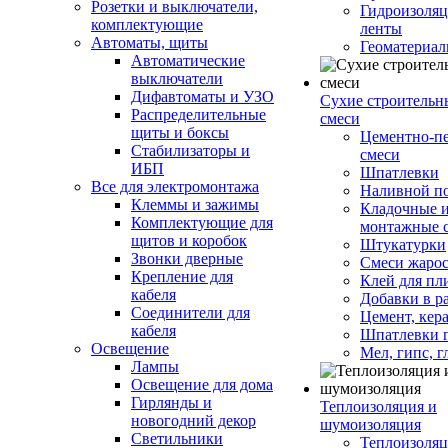
Розетки и выключатели,
Гидроизоля
комплектующие
ленты
Автоматы, щиты
Геоматериа
Автоматические
выключатели
Дифавтоматы и УЗО
Сухие строительн
Распределительные
смеси
щиты и боксы
Цементно-п
Стабилизаторы и
смеси
ИБП
Шпатлевки
Все для электромонтажа
Наливной п
Клеммы и зажимы
Кладочные 
Комплектующие для
монтажные 
щитов и коробок
Штукатурки
Звонки дверные
Смеси жаро
Крепление для
Клей для пл
кабеля
Добавки в р
Соединители для
Цемент, кер
кабеля
Шпатлевки 
Освещение
Мел, гипс, г
Лампы
Освещение для дома
Гирлянды и
Теплоизоляция и
новогодний декор
шумоизоляция
Светильники
Теплоизоляц