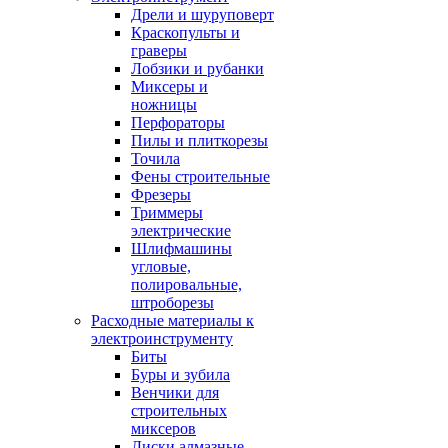
Дрели и шуруповерт
Краскопульты и
граверы
Лобзики и рубанки
Миксеры и
ножницы
Перфораторы
Пилы и плиткорезы
Точила
Фены строительные
Фрезеры
Триммеры
электрические
Шлифмашины
угловые,
полировальные,
штроборезы
Расходные материалы к
электроинструменту
Биты
Буры и зубила
Венчики для
строительных
миксеров
Диски алмазные