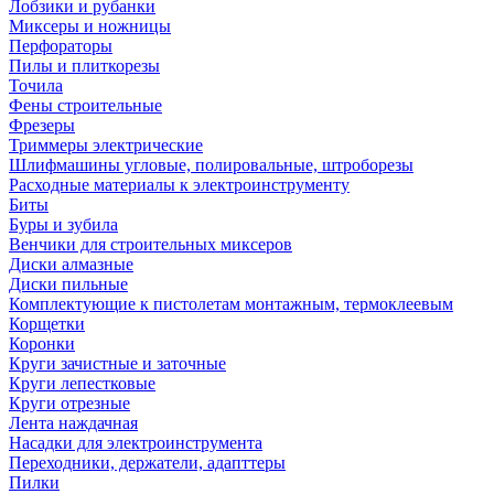
Лобзики и рубанки
Миксеры и ножницы
Перфораторы
Пилы и плиткорезы
Точила
Фены строительные
Фрезеры
Триммеры электрические
Шлифмашины угловые, полировальные, штроборезы
Расходные материалы к электроинструменту
Биты
Буры и зубила
Венчики для строительных миксеров
Диски алмазные
Диски пильные
Комплектующие к пистолетам монтажным, термоклеевым
Корщетки
Коронки
Круги зачистные и заточные
Круги лепестковые
Круги отрезные
Лента наждачная
Насадки для электроинструмента
Переходники, держатели, адапттеры
Пилки