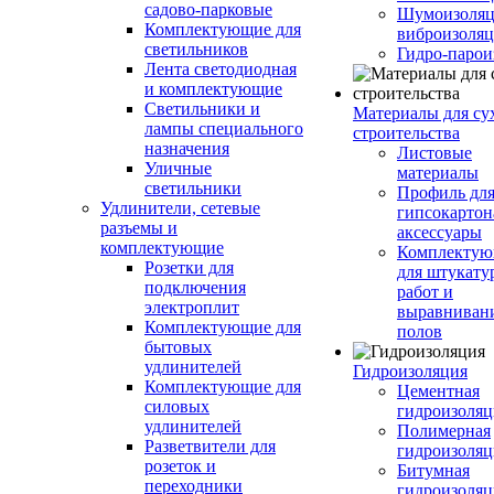
садово-парковые
Шумоизоляц
Комплектующие для
виброизоляц
светильников
Гидро-парои
Лента светодиодная
и комплектующие
Светильники и
Материалы для су
лампы специального
строительства
назначения
Листовые
Уличные
материалы
светильники
Профиль дл
Удлинители, сетевые
гипсокартон
разъемы и
аксессуары
комплектующие
Комплекту
Розетки для
для штукату
подключения
работ и
электроплит
выравниван
Комплектующие для
полов
бытовых
удлинителей
Гидроизоляция
Комплектующие для
Цементная
силовых
гидроизоляц
удлинителей
Полимерная
Разветвители для
гидроизоляц
розеток и
Битумная
переходники
гидроизоляц