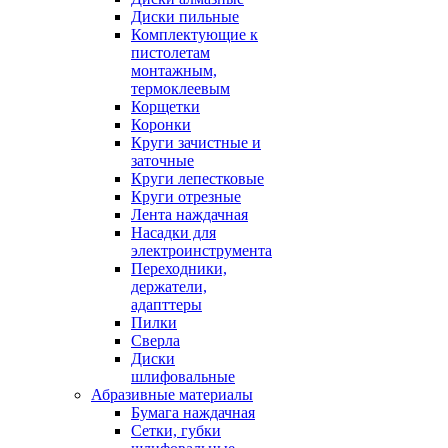
Диски пильные
Комплектующие к
пистолетам
монтажным,
термоклеевым
Корщетки
Коронки
Круги зачистные и
заточные
Круги лепестковые
Круги отрезные
Лента наждачная
Насадки для
электроинструмента
Переходники,
держатели,
адапттеры
Пилки
Сверла
Диски
шлифовальные
Абразивные материалы
Бумага наждачная
Сетки, губки