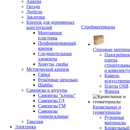
Анкера
Гвозди
Дюбели
Заклепки
Крепеж для деревянных
Стройматериалы
конструкций
Монтажные
пластины
Перфорированный
крепеж
Стеновые матери
Соединительные
Пазогребне
элементы
плиты,
Хомуты, скобы
строительны
Метрический крепеж
и комплект
Гайки
Камень
Резьбовые шпильки
искусствен
Шайбы
Плиты OSB
Саморезы и шурупы
Фанера
Саморезы "клопы"
Саморезы ГД
Саморезы ГМ
Кровельные и
Саморезы
геоматериалы
универсальные
Рулонные
Такелаж
материалы
Электрика
Кровельный