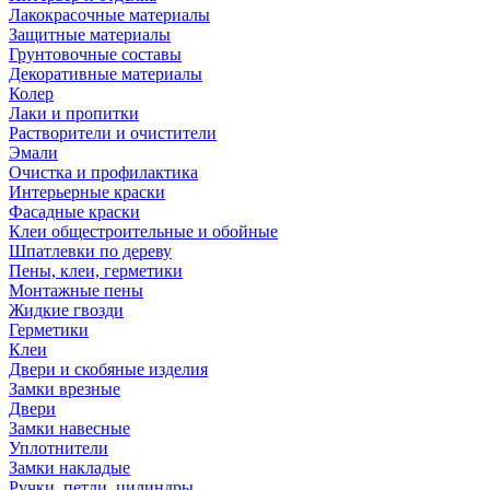
Лакокрасочные материалы
Защитные материалы
Грунтовочные составы
Декоративные материалы
Колер
Лаки и пропитки
Растворители и очистители
Эмали
Очистка и профилактика
Интерьерные краски
Фасадные краски
Клеи общестроительные и обойные
Шпатлевки по дереву
Пены, клеи, герметики
Монтажные пены
Жидкие гвозди
Герметики
Клеи
Двери и скобяные изделия
Замки врезные
Двери
Замки навесные
Уплотнители
Замки накладые
Ручки, петли, цилиндры