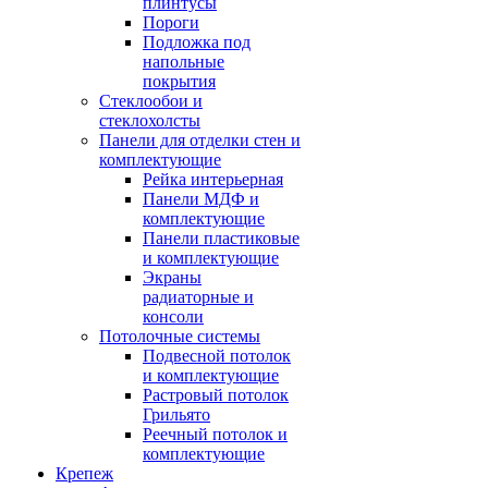
плинтусы
Пороги
Подложка под
напольные
покрытия
Стеклообои и
стеклохолсты
Панели для отделки стен и
комплектующие
Рейка интерьерная
Панели МДФ и
комплектующие
Панели пластиковые
и комплектующие
Экраны
радиаторные и
консоли
Потолочные системы
Подвесной потолок
и комплектующие
Растровый потолок
Грильято
Реечный потолок и
комплектующие
Крепеж