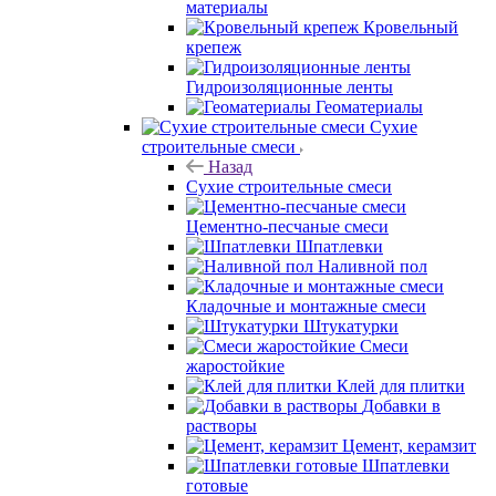
материалы
Кровельный
крепеж
Гидроизоляционные ленты
Геоматериалы
Сухие
строительные смеси
Назад
Сухие строительные смеси
Цементно-песчаные смеси
Шпатлевки
Наливной пол
Кладочные и монтажные смеси
Штукатурки
Смеси
жаростойкие
Клей для плитки
Добавки в
растворы
Цемент, керамзит
Шпатлевки
готовые