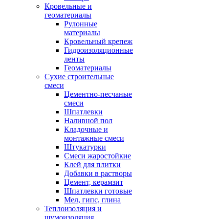
Кровельные и
геоматериалы
Рулонные
материалы
Кровельный крепеж
Гидроизоляционные
ленты
Геоматериалы
Сухие строительные
смеси
Цементно-песчаные
смеси
Шпатлевки
Наливной пол
Кладочные и
монтажные смеси
Штукатурки
Смеси жаростойкие
Клей для плитки
Добавки в растворы
Цемент, керамзит
Шпатлевки готовые
Мел, гипс, глина
Теплоизоляция и
шумоизоляция