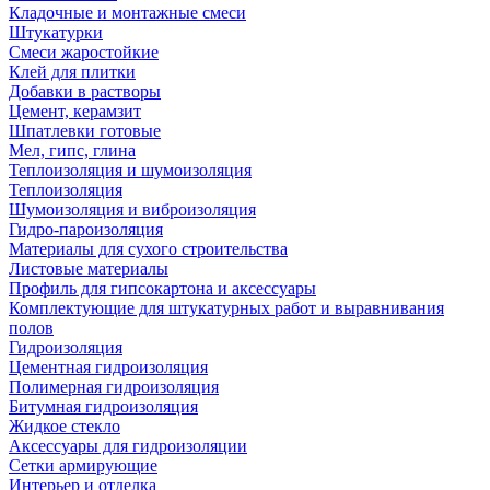
Кладочные и монтажные смеси
Штукатурки
Смеси жаростойкие
Клей для плитки
Добавки в растворы
Цемент, керамзит
Шпатлевки готовые
Мел, гипс, глина
Теплоизоляция и шумоизоляция
Теплоизоляция
Шумоизоляция и виброизоляция
Гидро-пароизоляция
Материалы для сухого строительства
Листовые материалы
Профиль для гипсокартона и аксессуары
Комплектующие для штукатурных работ и выравнивания
полов
Гидроизоляция
Цементная гидроизоляция
Полимерная гидроизоляция
Битумная гидроизоляция
Жидкое стекло
Аксессуары для гидроизоляции
Сетки армирующие
Интерьер и отделка