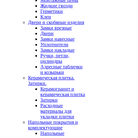
Монтажные пены
Жидкие гвозди
Герметики
Клеи
Двери и скобяные изделия
Замки врезные
Двери
Замки навесные
Уплотнители
Замки накладые
Ручки, петли,
цилиндры
Адресные таблички
и козырьки
Керамическая плитка.
Затирки.
Керамогранит и
керамическая плитка
Затирки
Расходные
материалы для
укладки плитки
Напольные покрытия и
комплектующие
Напольные