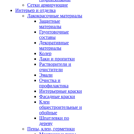
Сетки армирующие
Интерьер и отделка
Лакокрасочные материалы
Защитные
материалы
Грунтовочные
составы
Декоративные
материалы
Колер
Лаки и пропитки
Растворители и
очистители
Эмали
Очистка и
профилактика
Интерьерные краски
Фасадные краски
Клеи
общестроительные и
обойные
Шпатлевки по
дереву
Пены, клеи, герметики