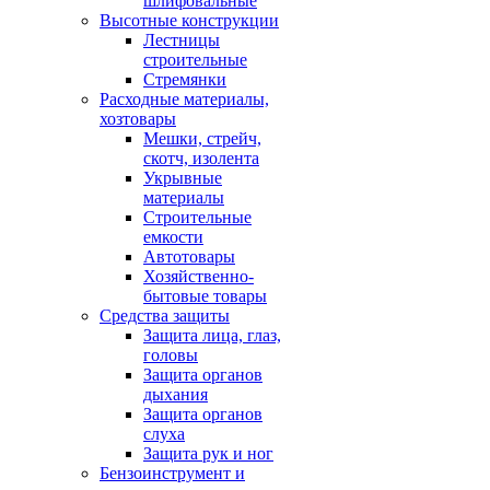
шлифовальные
Высотные конструкции
Лестницы
строительные
Стремянки
Расходные материалы,
хозтовары
Мешки, стрейч,
скотч, изолента
Укрывные
материалы
Строительные
емкости
Автотовары
Хозяйственно-
бытовые товары
Средства защиты
Защита лица, глаз,
головы
Защита органов
дыхания
Защита органов
слуха
Защита рук и ног
Бензоинструмент и