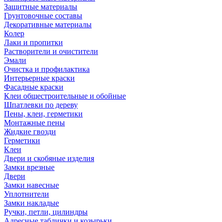
Защитные материалы
Грунтовочные составы
Декоративные материалы
Колер
Лаки и пропитки
Растворители и очистители
Эмали
Очистка и профилактика
Интерьерные краски
Фасадные краски
Клеи общестроительные и обойные
Шпатлевки по дереву
Пены, клеи, герметики
Монтажные пены
Жидкие гвозди
Герметики
Клеи
Двери и скобяные изделия
Замки врезные
Двери
Замки навесные
Уплотнители
Замки накладые
Ручки, петли, цилиндры
Адресные таблички и козырьки