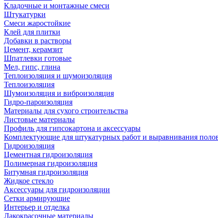
Кладочные и монтажные смеси
Штукатурки
Смеси жаростойкие
Клей для плитки
Добавки в растворы
Цемент, керамзит
Шпатлевки готовые
Мел, гипс, глина
Теплоизоляция и шумоизоляция
Теплоизоляция
Шумоизоляция и виброизоляция
Гидро-пароизоляция
Материалы для сухого строительства
Листовые материалы
Профиль для гипсокартона и аксессуары
Комплектующие для штукатурных работ и выравнивания поло
Гидроизоляция
Цементная гидроизоляция
Полимерная гидроизоляция
Битумная гидроизоляция
Жидкое стекло
Аксессуары для гидроизоляции
Сетки армирующие
Интерьер и отделка
Лакокрасочные материалы