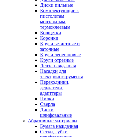
Диски пильные
Комплектующие к
пистолетам
монтажным,
термоклеевым
Корщетки
Коронки
Круги зачистные и
заточные
Круги лепестковые
Круги отрезные
Лента наждачная
Насадки для
электроинструмента
Переходники,
держатели,
адапттеры
Пилки
Сверла
Диски
шлифовальные
Абразивные материалы
Бумага наждачная
Сетки, губки