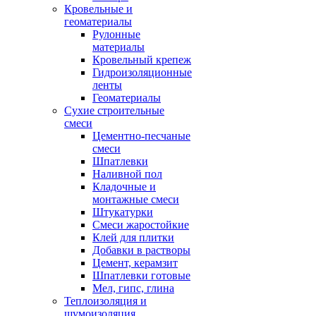
Кровельные и
геоматериалы
Рулонные
материалы
Кровельный крепеж
Гидроизоляционные
ленты
Геоматериалы
Сухие строительные
смеси
Цементно-песчаные
смеси
Шпатлевки
Наливной пол
Кладочные и
монтажные смеси
Штукатурки
Смеси жаростойкие
Клей для плитки
Добавки в растворы
Цемент, керамзит
Шпатлевки готовые
Мел, гипс, глина
Теплоизоляция и
шумоизоляция