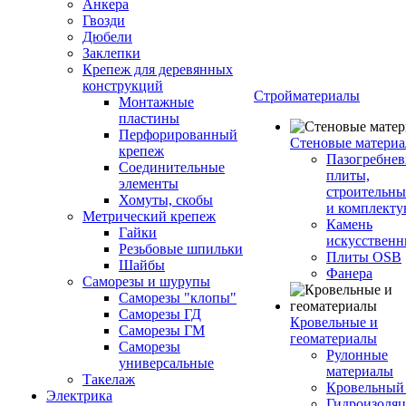
Анкера
Гвозди
Дюбели
Заклепки
Крепеж для деревянных
конструкций
Стройматериалы
Монтажные
пластины
Перфорированный
Стеновые матери
крепеж
Пазогребне
Соединительные
плиты,
элементы
строительны
Хомуты, скобы
и комплект
Метрический крепеж
Камень
Гайки
искусствен
Резьбовые шпильки
Плиты OSB
Шайбы
Фанера
Саморезы и шурупы
Саморезы "клопы"
Саморезы ГД
Кровельные и
Саморезы ГМ
геоматериалы
Саморезы
Рулонные
универсальные
материалы
Такелаж
Кровельный
Электрика
Гидроизоля