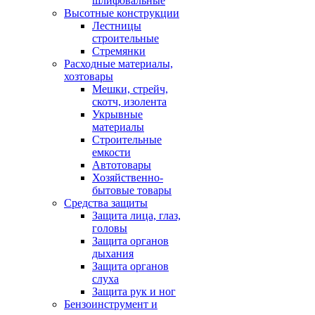
шлифовальные
Высотные конструкции
Лестницы
строительные
Стремянки
Расходные материалы,
хозтовары
Мешки, стрейч,
скотч, изолента
Укрывные
материалы
Строительные
емкости
Автотовары
Хозяйственно-
бытовые товары
Средства защиты
Защита лица, глаз,
головы
Защита органов
дыхания
Защита органов
слуха
Защита рук и ног
Бензоинструмент и