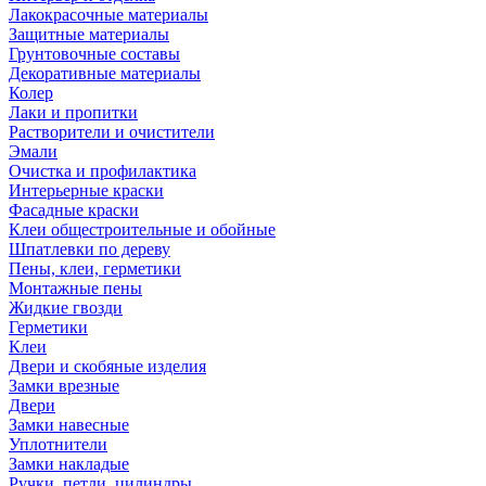
Лакокрасочные материалы
Защитные материалы
Грунтовочные составы
Декоративные материалы
Колер
Лаки и пропитки
Растворители и очистители
Эмали
Очистка и профилактика
Интерьерные краски
Фасадные краски
Клеи общестроительные и обойные
Шпатлевки по дереву
Пены, клеи, герметики
Монтажные пены
Жидкие гвозди
Герметики
Клеи
Двери и скобяные изделия
Замки врезные
Двери
Замки навесные
Уплотнители
Замки накладые
Ручки, петли, цилиндры