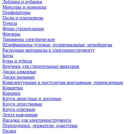
Лобзики и рубанки
Миксеры и ножницы
Перфораторы
Пилы и плиткорезы
Точила
Фены строительные
Фрезеры
Триммеры электрические
Шлифмашины угловые, полировальные, штроборезы
Расходные материалы к электроинструменту
Биты
Буры и зубила
Венчики для строительных миксеров
Диски алмазные
Диски пильные
Комплектующие к пистолетам монтажным, термоклеевым
Корщетки
Коронки
Круги зачистные и заточные
Круги лепестковые
Круги отрезные
Лента наждачная
Насадки для электроинструмента
Переходники, держатели, адапттеры
Пилки