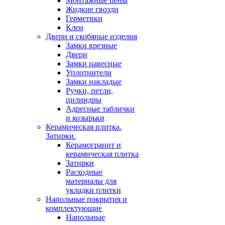
Монтажные пены
Жидкие гвозди
Герметики
Клеи
Двери и скобяные изделия
Замки врезные
Двери
Замки навесные
Уплотнители
Замки накладые
Ручки, петли,
цилиндры
Адресные таблички
и козырьки
Керамическая плитка.
Затирки.
Керамогранит и
керамическая плитка
Затирки
Расходные
материалы для
укладки плитки
Напольные покрытия и
комплектующие
Напольные