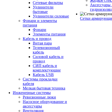
Жидкое стек
Сетевые фильтры
Аксессуары 
Удлинители
гидроизоля
бытовые
Удлинители силовые
Сетки армирующи
Фонари и элементы
питания
Фонари
Элементы питания
Кабель и провод
Витая пара
Телевизионный
кабель
Силовой кабель и
провод
СИП кабель и
комплектующие
Кабель USB
Системы прокладки
кабеля
Мелкая бытовая техника
Инженерные системы
Ревизионные люки
Насосное оборудование и
аксессуары
Вентиляция