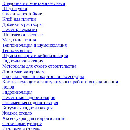
Кладочные и монтажные смеси
Штукатурки
Смеси жаростойкие
Клей для плитки
Добавки в растворы
Цемент, керамзит
Шпатлевки готовые
Мел, гипс, глина
Теплоизоляция и шумоизоляция
Теплоизоляция
Шумоизоляция и виброизоляция
Гидро-пароизоляция
Материалы для сухого строительства
Листовые материалы
Профиль для гипсокартона и аксессуары
Комплектующие для штукатурных работ и выравнивания
полов
Гидроизоляция
Цементная гидроизоляция
Полимерная гидроизоляция
Битумная гидроизоляция
Жидкое стекло
Аксессуары для гидроизоляции
Сетки армирующие
Интерьер и отделка