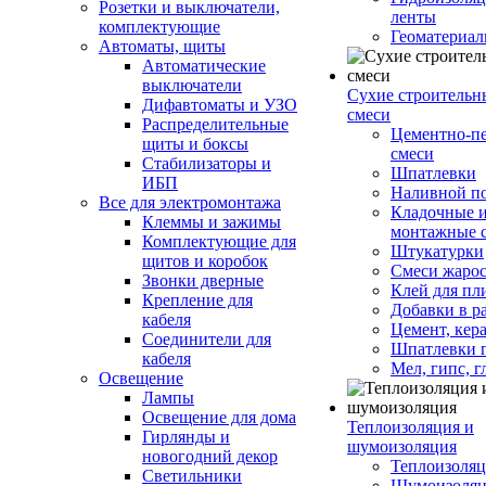
Розетки и выключатели,
ленты
комплектующие
Геоматериа
Автоматы, щиты
Автоматические
выключатели
Сухие строительн
Дифавтоматы и УЗО
смеси
Распределительные
Цементно-п
щиты и боксы
смеси
Стабилизаторы и
Шпатлевки
ИБП
Наливной п
Все для электромонтажа
Кладочные 
Клеммы и зажимы
монтажные 
Комплектующие для
Штукатурки
щитов и коробок
Смеси жаро
Звонки дверные
Клей для пл
Крепление для
Добавки в р
кабеля
Цемент, кер
Соединители для
Шпатлевки 
кабеля
Мел, гипс, г
Освещение
Лампы
Освещение для дома
Теплоизоляция и
Гирлянды и
шумоизоляция
новогодний декор
Теплоизоляц
Светильники
Шумоизоляц