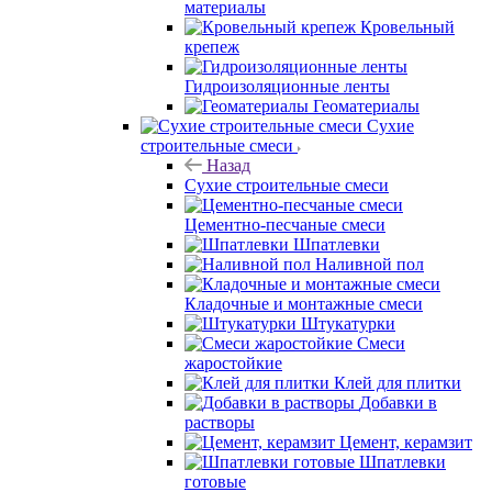
материалы
Кровельный
крепеж
Гидроизоляционные ленты
Геоматериалы
Сухие
строительные смеси
Назад
Сухие строительные смеси
Цементно-песчаные смеси
Шпатлевки
Наливной пол
Кладочные и монтажные смеси
Штукатурки
Смеси
жаростойкие
Клей для плитки
Добавки в
растворы
Цемент, керамзит
Шпатлевки
готовые