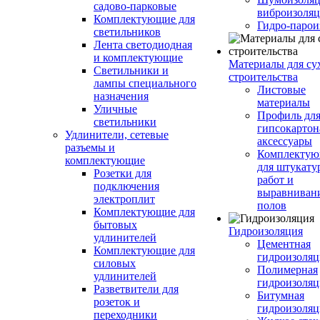
садово-парковые
виброизоляц
Комплектующие для
Гидро-парои
светильников
Лента светодиодная
и комплектующие
Материалы для су
Светильники и
строительства
лампы специального
Листовые
назначения
материалы
Уличные
Профиль дл
светильники
гипсокартон
Удлинители, сетевые
аксессуары
разъемы и
Комплекту
комплектующие
для штукату
Розетки для
работ и
подключения
выравниван
электроплит
полов
Комплектующие для
бытовых
Гидроизоляция
удлинителей
Цементная
Комплектующие для
гидроизоляц
силовых
Полимерная
удлинителей
гидроизоляц
Разветвители для
Битумная
розеток и
гидроизоляц
переходники