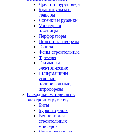
Дрели и шуруповерт
Краскопульты и
граверы
Лобзики и рубанки
Миксеры и
ножницы
Перфораторы
Пилы и плиткорезы
Точила
Фены строительные
Фрезеры
Триммеры
электрические
Шлифмашины
угловые,
полировальные,
штроборезы
Расходные материалы к
электроинструменту
Биты
Буры и зубила
Венчики для
строительных
миксеров
Диски алмазные