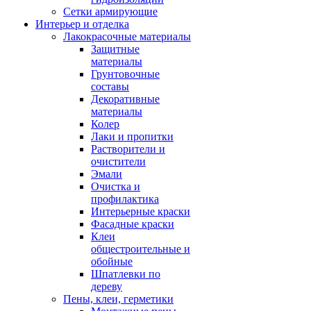
Сетки армирующие
Интерьер и отделка
Лакокрасочные материалы
Защитные
материалы
Грунтовочные
составы
Декоративные
материалы
Колер
Лаки и пропитки
Растворители и
очистители
Эмали
Очистка и
профилактика
Интерьерные краски
Фасадные краски
Клеи
общестроительные и
обойные
Шпатлевки по
дереву
Пены, клеи, герметики