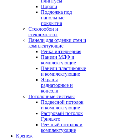
плинтусы
Пороги
Подложка под
напольные
покрытия
Стеклообои и
стеклохолсты
Панели для отделки стен и
комплектующие
Рейка интерьерная
Панели МДФ и
комплектующие
Панели пластиковые
и комплектующие
Экраны
радиаторные и
консоли
Потолочные системы
Подвесной потолок
и комплектующие
Растровый потолок
Грильято
Реечный потолок и
комплектующие
Крепеж